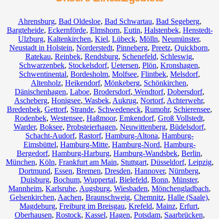
Ahrensburg
,
Bad Oldesloe
,
Bad Schwartau
,
Bad Segeberg
,
Bargteheide
,
Eckernförde
,
Elmshorn
,
Eutin
,
Halstenbek
,
Henstedt-
Ulzburg
,
Kaltenkirchen
,
Kiel
,
Lübeck
,
Mölln
,
Neumünster
,
Neustadt in Holstein
,
Norderstedt
,
Pinneberg
,
Preetz
,
Quickborn
,
Ratekau
,
Reinbek
,
Rendsburg
,
Schenefeld
,
Schleswig
,
Schwarzenbek
,
Stockelsdorf
,
Uetersen
,
Plön
,
Kronshagen
,
Schwentinental
,
Bordesholm
,
Molfsee
,
Flintbek
,
Melsdorf
,
Altenholz
,
Heikendorf
,
Mönkeberg
,
Schönkirchen
,
Dänischenhagen
,
Laboe
,
Brodersdorf
,
Wendtorf
,
Dobersdorf
,
Ascheberg
,
Honigsee
,
Wasbek
,
Aukrug
,
Nortorf
,
Achterwehr
,
Bredenbek
,
Gettorf
,
Strande
,
Schwedeneck
,
Rumohr
,
Schierensee
,
Rodenbek
,
Westensee
,
Haßmoor
,
Emkendorf
,
Groß Vollstedt
,
Warder
,
Boksee
,
Probsteierhagen
,
Neuwittenberg
,
Büdelsdorf
,
Schacht-Audorf
,
Rastorf
,
Hamburg-Altona
,
Hamburg-
Eimsbüttel
,
Hamburg-Mitte
,
Hamburg-Nord
,
Hamburg-
Bergedorf
,
Hamburg-Harburg
,
Hamburg-Wandsbek
,
Berlin
,
München
,
Köln
,
Frankfurt am Main
,
Stuttgart
,
Düsseldorf
,
Leipzig
,
Dortmund
,
Essen
,
Bremen
,
Dresden
,
Hannover
,
Nürnberg
,
Duisburg
,
Bochum
,
Wuppertal
,
Bielefeld
,
Bonn
,
Münster
,
Mannheim
,
Karlsruhe
,
Augsburg
,
Wiesbaden
,
Mönchengladbach
,
Gelsenkirchen
,
Aachen
,
Braunschweig
,
Chemnitz⁠
,
Halle (Saale)
,
Magdeburg
,
Freiburg im Breisgau
,
Krefeld
,
Mainz
,
Erfurt
,
Oberhausen
,
Rostock
,
Kassel
,
Hagen
,
Potsdam
,
Saarbrücken
,