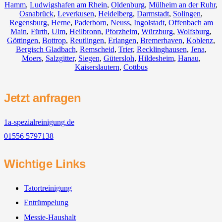
Hamm
,
Ludwigshafen am Rhein
,
Oldenburg
,
Mülheim an der Ruhr
,
Osnabrück
,
Leverkusen
,
Heidelberg
,
Darmstadt
,
Solingen
,
Regensburg
,
Herne
,
Paderborn
,
Neuss
,
Ingolstadt
,
Offenbach am
Main
,
Fürth
,
Ulm
,
Heilbronn
,
Pforzheim
,
Würzburg
,
Wolfsburg
,
Göttingen
,
Bottrop
,
Reutlingen
,
Erlangen
,
Bremerhaven
,
Koblenz
,
Bergisch Gladbach
,
Remscheid
,
Trier
,
Recklinghausen
,
Jena
,
Moers
,
Salzgitter
,
Siegen
,
Gütersloh
,
Hildesheim
,
Hanau
,
Kaiserslautern
,
Cottbus
Jetzt anfragen
1a-spezialreinigung.de
01556 5797138
Wichtige Links
Tatortreinigung
Entrümpelung
Messie-Haushalt