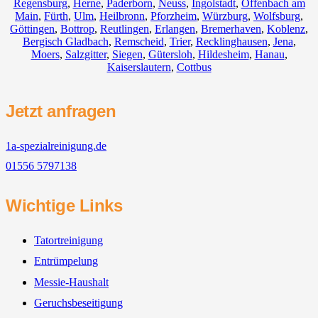
Regensburg
,
Herne
,
Paderborn
,
Neuss
,
Ingolstadt
,
Offenbach am
Main
,
Fürth
,
Ulm
,
Heilbronn
,
Pforzheim
,
Würzburg
,
Wolfsburg
,
Göttingen
,
Bottrop
,
Reutlingen
,
Erlangen
,
Bremerhaven
,
Koblenz
,
Bergisch Gladbach
,
Remscheid
,
Trier
,
Recklinghausen
,
Jena
,
Moers
,
Salzgitter
,
Siegen
,
Gütersloh
,
Hildesheim
,
Hanau
,
Kaiserslautern
,
Cottbus
Jetzt anfragen
1a-spezialreinigung.de
01556 5797138
Wichtige Links
Tatortreinigung
Entrümpelung
Messie-Haushalt
Geruchsbeseitigung