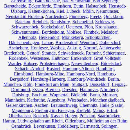
Ahrensburg
,
Bad Oldesloe
,
Bad Schwartau
,
Bad Segeberg
,
Bargteheide
,
Eckernförde
,
Elmshorn
,
Eutin
,
Halstenbek
,
Henstedt-
Ulzburg
,
Kaltenkirchen
,
Kiel
,
Lübeck
,
Mölln
,
Neumünster
,
Neustadt in Holstein
,
Norderstedt
,
Pinneberg
,
Preetz
,
Quickborn
,
Ratekau
,
Reinbek
,
Rendsburg
,
Schenefeld
,
Schleswig
,
Schwarzenbek
,
Stockelsdorf
,
Uetersen
,
Plön
,
Kronshagen
,
Schwentinental
,
Bordesholm
,
Molfsee
,
Flintbek
,
Melsdorf
,
Altenholz
,
Heikendorf
,
Mönkeberg
,
Schönkirchen
,
Dänischenhagen
,
Laboe
,
Brodersdorf
,
Wendtorf
,
Dobersdorf
,
Ascheberg
,
Honigsee
,
Wasbek
,
Aukrug
,
Nortorf
,
Achterwehr
,
Bredenbek
,
Gettorf
,
Strande
,
Schwedeneck
,
Rumohr
,
Schierensee
,
Rodenbek
,
Westensee
,
Haßmoor
,
Emkendorf
,
Groß Vollstedt
,
Warder
,
Boksee
,
Probsteierhagen
,
Neuwittenberg
,
Büdelsdorf
,
Schacht-Audorf
,
Rastorf
,
Hamburg-Altona
,
Hamburg-
Eimsbüttel
,
Hamburg-Mitte
,
Hamburg-Nord
,
Hamburg-
Bergedorf
,
Hamburg-Harburg
,
Hamburg-Wandsbek
,
Berlin
,
München
,
Köln
,
Frankfurt am Main
,
Stuttgart
,
Düsseldorf
,
Leipzig
,
Dortmund
,
Essen
,
Bremen
,
Dresden
,
Hannover
,
Nürnberg
,
Duisburg
,
Bochum
,
Wuppertal
,
Bielefeld
,
Bonn
,
Münster
,
Mannheim
,
Karlsruhe
,
Augsburg
,
Wiesbaden
,
Mönchengladbach
,
Gelsenkirchen
,
Aachen
,
Braunschweig
,
Chemnitz⁠
,
Halle (Saale)
,
Magdeburg
,
Freiburg im Breisgau
,
Krefeld
,
Mainz
,
Erfurt
,
Oberhausen
,
Rostock
,
Kassel
,
Hagen
,
Potsdam
,
Saarbrücken
,
Hamm
,
Ludwigshafen am Rhein
,
Oldenburg
,
Mülheim an der Ruhr
,
Osnabrück
,
Leverkusen
,
Heidelberg
,
Darmstadt
,
Solingen
,