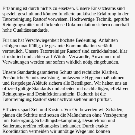
Erfahrung ist durch nichts zu ersetzen. Unsere Einsatzteams sind
speziell geschult und können fundierte praktische Erfahrung in der
Tatortreinigung Rastorf vorweisen. Hochwertige Technik, geprüfte
Reinigungsmittel und lückenlose Dokumentation sichern dauerhaft
hohe Qualitätsstandards.
Für uns hat Verschwiegenheit höchste Bedeutung. Anfahrten
erfolgen unauffällig, die gesamte Kommunikation verläuft
vertraulich. Unsere Tatortreiniger Rastorf sind zurückhaltend, klar
strukturiert und achten auf Würde. Verwandte, Anwohner und
Verwaltungen werden nur sofern wirklich nötig eingebunden.
Unsere Standards garantieren Schutz und rechtliche Klarheit.
Persönliche Schutzausrüstung, umfassende Hygienemaßnahmen
und festgelegte Abläufe sichern alle Beteiligten. Wir halten uns an
offiziell gültige Standards und arbeiten mit nachhaltigen, effektiven
Reinigungs- und Desinfektionsmitteln. Dadurch ist die
Tatortreinigung Rastorf stets nachvollziehbar und prüfbar.
Effizienz spart Zeit und Kosten. Vor Ort bewerten wir Schäden,
planen die Schritte und setzen die Maßnahmen ohne Verzögerung
um. Entsorgung, Schädlingsbekämpfung, Desinfektion und
Sanierung greifen reibungslos ineinander. Durch exakte
Koordination vermeiden wir unnötige Wege und können