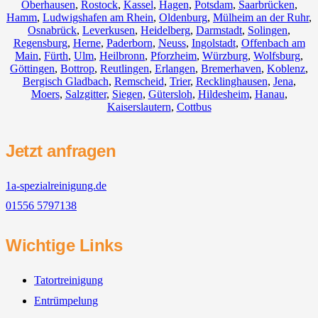
Oberhausen
,
Rostock
,
Kassel
,
Hagen
,
Potsdam
,
Saarbrücken
,
Hamm
,
Ludwigshafen am Rhein
,
Oldenburg
,
Mülheim an der Ruhr
,
Osnabrück
,
Leverkusen
,
Heidelberg
,
Darmstadt
,
Solingen
,
Regensburg
,
Herne
,
Paderborn
,
Neuss
,
Ingolstadt
,
Offenbach am
Main
,
Fürth
,
Ulm
,
Heilbronn
,
Pforzheim
,
Würzburg
,
Wolfsburg
,
Göttingen
,
Bottrop
,
Reutlingen
,
Erlangen
,
Bremerhaven
,
Koblenz
,
Bergisch Gladbach
,
Remscheid
,
Trier
,
Recklinghausen
,
Jena
,
Moers
,
Salzgitter
,
Siegen
,
Gütersloh
,
Hildesheim
,
Hanau
,
Kaiserslautern
,
Cottbus
Jetzt anfragen
1a-spezialreinigung.de
01556 5797138
Wichtige Links
Tatortreinigung
Entrümpelung