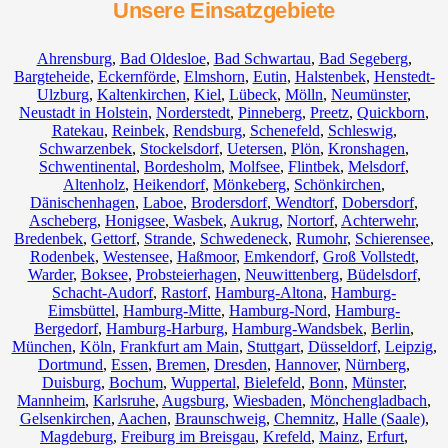
Unsere Einsatzgebiete
Ahrensburg
,
Bad Oldesloe
,
Bad Schwartau
,
Bad Segeberg
,
Bargteheide
,
Eckernförde
,
Elmshorn
,
Eutin
,
Halstenbek
,
Henstedt-
Ulzburg
,
Kaltenkirchen
,
Kiel
,
Lübeck
,
Mölln
,
Neumünster
,
Neustadt in Holstein
,
Norderstedt
,
Pinneberg
,
Preetz
,
Quickborn
,
Ratekau
,
Reinbek
,
Rendsburg
,
Schenefeld
,
Schleswig
,
Schwarzenbek
,
Stockelsdorf
,
Uetersen
,
Plön
,
Kronshagen
,
Schwentinental
,
Bordesholm
,
Molfsee
,
Flintbek
,
Melsdorf
,
Altenholz
,
Heikendorf
,
Mönkeberg
,
Schönkirchen
,
Dänischenhagen
,
Laboe
,
Brodersdorf
,
Wendtorf
,
Dobersdorf
,
Ascheberg
,
Honigsee
,
Wasbek
,
Aukrug
,
Nortorf
,
Achterwehr
,
Bredenbek
,
Gettorf
,
Strande
,
Schwedeneck
,
Rumohr
,
Schierensee
,
Rodenbek
,
Westensee
,
Haßmoor
,
Emkendorf
,
Groß Vollstedt
,
Warder
,
Boksee
,
Probsteierhagen
,
Neuwittenberg
,
Büdelsdorf
,
Schacht-Audorf
,
Rastorf
,
Hamburg-Altona
,
Hamburg-
Eimsbüttel
,
Hamburg-Mitte
,
Hamburg-Nord
,
Hamburg-
Bergedorf
,
Hamburg-Harburg
,
Hamburg-Wandsbek
,
Berlin
,
München
,
Köln
,
Frankfurt am Main
,
Stuttgart
,
Düsseldorf
,
Leipzig
,
Dortmund
,
Essen
,
Bremen
,
Dresden
,
Hannover
,
Nürnberg
,
Duisburg
,
Bochum
,
Wuppertal
,
Bielefeld
,
Bonn
,
Münster
,
Mannheim
,
Karlsruhe
,
Augsburg
,
Wiesbaden
,
Mönchengladbach
,
Gelsenkirchen
,
Aachen
,
Braunschweig
,
Chemnitz⁠
,
Halle (Saale)
,
Magdeburg
,
Freiburg im Breisgau
,
Krefeld
,
Mainz
,
Erfurt
,