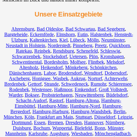
Unsere Einsatzgebiete
Ahrensburg
,
Bad Oldesloe
,
Bad Schwartau
,
Bad Segeberg
,
Bargteheide
,
Eckernförde
,
Elmshorn
,
Eutin
,
Halstenbek
,
Henstedt-
Ulzburg
,
Kaltenkirchen
,
Kiel
,
Lübeck
,
Mölln
,
Neumünster
,
Neustadt in Holstein
,
Norderstedt
,
Pinneberg
,
Preetz
,
Quickborn
,
Ratekau
,
Reinbek
,
Rendsburg
,
Schenefeld
,
Schleswig
,
Schwarzenbek
,
Stockelsdorf
,
Uetersen
,
Plön
,
Kronshagen
,
Schwentinental
,
Bordesholm
,
Molfsee
,
Flintbek
,
Melsdorf
,
Altenholz
,
Heikendorf
,
Mönkeberg
,
Schönkirchen
,
Dänischenhagen
,
Laboe
,
Brodersdorf
,
Wendtorf
,
Dobersdorf
,
Ascheberg
,
Honigsee
,
Wasbek
,
Aukrug
,
Nortorf
,
Achterwehr
,
Bredenbek
,
Gettorf
,
Strande
,
Schwedeneck
,
Rumohr
,
Schierensee
,
Rodenbek
,
Westensee
,
Haßmoor
,
Emkendorf
,
Groß Vollstedt
,
Warder
,
Boksee
,
Probsteierhagen
,
Neuwittenberg
,
Büdelsdorf
,
Schacht-Audorf
,
Rastorf
,
Hamburg-Altona
,
Hamburg-
Eimsbüttel
,
Hamburg-Mitte
,
Hamburg-Nord
,
Hamburg-
Bergedorf
,
Hamburg-Harburg
,
Hamburg-Wandsbek
,
Berlin
,
München
,
Köln
,
Frankfurt am Main
,
Stuttgart
,
Düsseldorf
,
Leipzig
,
Dortmund
,
Essen
,
Bremen
,
Dresden
,
Hannover
,
Nürnberg
,
Duisburg
,
Bochum
,
Wuppertal
,
Bielefeld
,
Bonn
,
Münster
,
Mannheim
,
Karlsruhe
,
Augsburg
,
Wiesbaden
,
Mönchengladbach
,