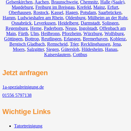
Gelsenkirchen
,
Aachen
,
Braunschweig
,
Chemnitz⁠
,
Halle (Saale)
,
Magdeburg
,
Freiburg im Breisgau
,
Krefeld
,
Mainz
,
Erfurt
,
Oberhausen
,
Rostock
,
Kassel
,
Hagen
,
Potsdam
,
Saarbrücken
,
Hamm
,
Ludwigshafen am Rhein
,
Oldenburg
,
Mülheim an der Ruhr
,
Osnabrück
,
Leverkusen
,
Heidelberg
,
Darmstadt
,
Solingen
,
Regensburg
,
Herne
,
Paderborn
,
Neuss
,
Ingolstadt
,
Offenbach am
Main
,
Fürth
,
Ulm
,
Heilbronn
,
Pforzheim
,
Würzburg
,
Wolfsburg
,
Göttingen
,
Bottrop
,
Reutlingen
,
Erlangen
,
Bremerhaven
,
Koblenz
,
Bergisch Gladbach
,
Remscheid
,
Trier
,
Recklinghausen
,
Jena
,
Moers
,
Salzgitter
,
Siegen
,
Gütersloh
,
Hildesheim
,
Hanau
,
Kaiserslautern
,
Cottbus
Jetzt anfragen
1a-spezialreinigung.de
01556 5797138
Wichtige Links
Tatortreinigung