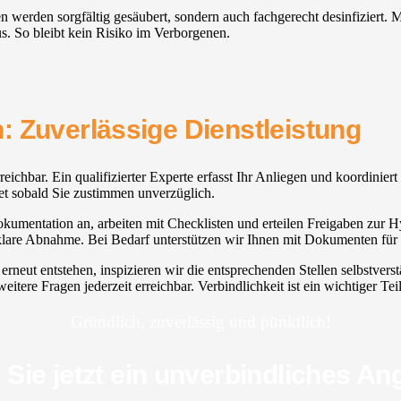
ien werden sorgfältig gesäubert, sondern auch fachgerecht desinfiziert
s. So bleibt kein Risiko im Verborgenen.
: Zuverlässige Dienstleistung
erreichbar. Ein qualifizierter Experte erfasst Ihr Anliegen und koordini
et sobald Sie zustimmen unverzüglich.
kumentation an, arbeiten mit Checklisten und erteilen Freigaben zur Hyg
lare Abnahme. Bei Bedarf unterstützen wir Ihnen mit Dokumenten für I
neut entstehen, inspizieren wir die entsprechenden Stellen selbstverst
itere Fragen jederzeit erreichbar. Verbindlichkeit ist ein wichtiger T
Gründlich, zuverlässig und pünktlich!
 Sie jetzt ein unverbindliches An