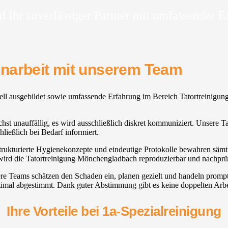
d Ihr zuverlässiger Partner mit umfassender E
enarbeit mit unserem Team
sionell ausgebildet sowie umfassende Erfahrung im Bereich Tatortreini
ichst unauffällig, es wird ausschließlich diskret kommuniziert. Unsere
ießlich bei Bedarf informiert.
 strukturierte Hygienekonzepte und eindeutige Protokolle bewahren sämtl
 wird die Tatortreinigung Mönchengladbach reproduzierbar und nachprü
re Teams schätzen den Schaden ein, planen gezielt und handeln prompt
imal abgestimmt. Dank guter Abstimmung gibt es keine doppelten Arbei
Ihre Vorteile bei 1a-Spezialreinigung