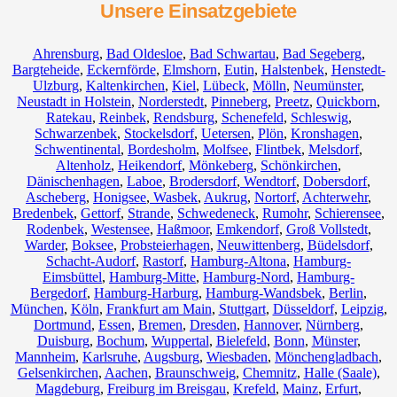
Unsere Einsatzgebiete
Ahrensburg
,
Bad Oldesloe
,
Bad Schwartau
,
Bad Segeberg
,
Bargteheide
,
Eckernförde
,
Elmshorn
,
Eutin
,
Halstenbek
,
Henstedt-
Ulzburg
,
Kaltenkirchen
,
Kiel
,
Lübeck
,
Mölln
,
Neumünster
,
Neustadt in Holstein
,
Norderstedt
,
Pinneberg
,
Preetz
,
Quickborn
,
Ratekau
,
Reinbek
,
Rendsburg
,
Schenefeld
,
Schleswig
,
Schwarzenbek
,
Stockelsdorf
,
Uetersen
,
Plön
,
Kronshagen
,
Schwentinental
,
Bordesholm
,
Molfsee
,
Flintbek
,
Melsdorf
,
Altenholz
,
Heikendorf
,
Mönkeberg
,
Schönkirchen
,
Dänischenhagen
,
Laboe
,
Brodersdorf
,
Wendtorf
,
Dobersdorf
,
Ascheberg
,
Honigsee
,
Wasbek
,
Aukrug
,
Nortorf
,
Achterwehr
,
Bredenbek
,
Gettorf
,
Strande
,
Schwedeneck
,
Rumohr
,
Schierensee
,
Rodenbek
,
Westensee
,
Haßmoor
,
Emkendorf
,
Groß Vollstedt
,
Warder
,
Boksee
,
Probsteierhagen
,
Neuwittenberg
,
Büdelsdorf
,
Schacht-Audorf
,
Rastorf
,
Hamburg-Altona
,
Hamburg-
Eimsbüttel
,
Hamburg-Mitte
,
Hamburg-Nord
,
Hamburg-
Bergedorf
,
Hamburg-Harburg
,
Hamburg-Wandsbek
,
Berlin
,
München
,
Köln
,
Frankfurt am Main
,
Stuttgart
,
Düsseldorf
,
Leipzig
,
Dortmund
,
Essen
,
Bremen
,
Dresden
,
Hannover
,
Nürnberg
,
Duisburg
,
Bochum
,
Wuppertal
,
Bielefeld
,
Bonn
,
Münster
,
Mannheim
,
Karlsruhe
,
Augsburg
,
Wiesbaden
,
Mönchengladbach
,
Gelsenkirchen
,
Aachen
,
Braunschweig
,
Chemnitz⁠
,
Halle (Saale)
,
Magdeburg
,
Freiburg im Breisgau
,
Krefeld
,
Mainz
,
Erfurt
,