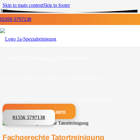
Skip to main content
Skip to footer
01556 5797138
Tatortreinigung
für Kaltenkirchen
1a-Spezialreinigung ist Ihr kompetenter Partner
für fachgerechte Tatortreinigungen.
Gründliche Reinigung & Desinfektion
Professionelle und pünktliche Durchführung
Jahrelange Expertise und umfassendes Know-how
Unverbindlich anfragen
01556 5797138
Fachgerechte Tatortreinigung