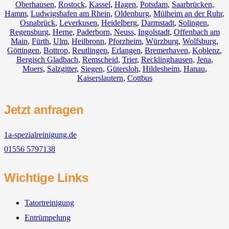
Oberhausen
,
Rostock
,
Kassel
,
Hagen
,
Potsdam
,
Saarbrücken
,
Hamm
,
Ludwigshafen am Rhein
,
Oldenburg
,
Mülheim an der Ruhr
,
Osnabrück
,
Leverkusen
,
Heidelberg
,
Darmstadt
,
Solingen
,
Regensburg
,
Herne
,
Paderborn
,
Neuss
,
Ingolstadt
,
Offenbach am
Main
,
Fürth
,
Ulm
,
Heilbronn
,
Pforzheim
,
Würzburg
,
Wolfsburg
,
Göttingen
,
Bottrop
,
Reutlingen
,
Erlangen
,
Bremerhaven
,
Koblenz
,
Bergisch Gladbach
,
Remscheid
,
Trier
,
Recklinghausen
,
Jena
,
Moers
,
Salzgitter
,
Siegen
,
Gütersloh
,
Hildesheim
,
Hanau
,
Kaiserslautern
,
Cottbus
Jetzt anfragen
1a-spezialreinigung.de
01556 5797138
Wichtige Links
Tatortreinigung
Entrümpelung