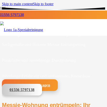
Skip to main content
Skip to footer
01556 5797138
Professionelle
Messie Entrümpelung
1a-Spezialreinigung ist Ihr kompetenter Partner
für fachgerechte Messie Entrümpelungen.
Sachgemäße und diskrete Messie Entrümpelung
Pünktliche und zuverlässige Durchführung
Jahrelange Erfahrung und umfassendes Know-how
Unverbindlich anfragen
01556 5797138
Messie-Wohnung entrümpeln: Ihr