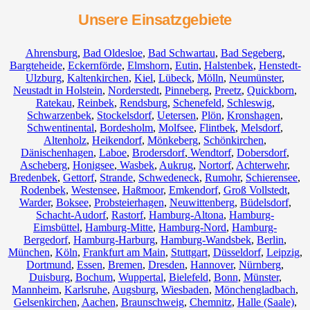
Unsere Einsatzgebiete
Ahrensburg
,
Bad Oldesloe
,
Bad Schwartau
,
Bad Segeberg
,
Bargteheide
,
Eckernförde
,
Elmshorn
,
Eutin
,
Halstenbek
,
Henstedt-
Ulzburg
,
Kaltenkirchen
,
Kiel
,
Lübeck
,
Mölln
,
Neumünster
,
Neustadt in Holstein
,
Norderstedt
,
Pinneberg
,
Preetz
,
Quickborn
,
Ratekau
,
Reinbek
,
Rendsburg
,
Schenefeld
,
Schleswig
,
Schwarzenbek
,
Stockelsdorf
,
Uetersen
,
Plön
,
Kronshagen
,
Schwentinental
,
Bordesholm
,
Molfsee
,
Flintbek
,
Melsdorf
,
Altenholz
,
Heikendorf
,
Mönkeberg
,
Schönkirchen
,
Dänischenhagen
,
Laboe
,
Brodersdorf
,
Wendtorf
,
Dobersdorf
,
Ascheberg
,
Honigsee
,
Wasbek
,
Aukrug
,
Nortorf
,
Achterwehr
,
Bredenbek
,
Gettorf
,
Strande
,
Schwedeneck
,
Rumohr
,
Schierensee
,
Rodenbek
,
Westensee
,
Haßmoor
,
Emkendorf
,
Groß Vollstedt
,
Warder
,
Boksee
,
Probsteierhagen
,
Neuwittenberg
,
Büdelsdorf
,
Schacht-Audorf
,
Rastorf
,
Hamburg-Altona
,
Hamburg-
Eimsbüttel
,
Hamburg-Mitte
,
Hamburg-Nord
,
Hamburg-
Bergedorf
,
Hamburg-Harburg
,
Hamburg-Wandsbek
,
Berlin
,
München
,
Köln
,
Frankfurt am Main
,
Stuttgart
,
Düsseldorf
,
Leipzig
,
Dortmund
,
Essen
,
Bremen
,
Dresden
,
Hannover
,
Nürnberg
,
Duisburg
,
Bochum
,
Wuppertal
,
Bielefeld
,
Bonn
,
Münster
,
Mannheim
,
Karlsruhe
,
Augsburg
,
Wiesbaden
,
Mönchengladbach
,
Gelsenkirchen
,
Aachen
,
Braunschweig
,
Chemnitz⁠
,
Halle (Saale)
,