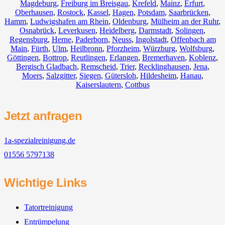
Magdeburg
,
Freiburg im Breisgau
,
Krefeld
,
Mainz
,
Erfurt
,
Oberhausen
,
Rostock
,
Kassel
,
Hagen
,
Potsdam
,
Saarbrücken
,
Hamm
,
Ludwigshafen am Rhein
,
Oldenburg
,
Mülheim an der Ruhr
,
Osnabrück
,
Leverkusen
,
Heidelberg
,
Darmstadt
,
Solingen
,
Regensburg
,
Herne
,
Paderborn
,
Neuss
,
Ingolstadt
,
Offenbach am
Main
,
Fürth
,
Ulm
,
Heilbronn
,
Pforzheim
,
Würzburg
,
Wolfsburg
,
Göttingen
,
Bottrop
,
Reutlingen
,
Erlangen
,
Bremerhaven
,
Koblenz
,
Bergisch Gladbach
,
Remscheid
,
Trier
,
Recklinghausen
,
Jena
,
Moers
,
Salzgitter
,
Siegen
,
Gütersloh
,
Hildesheim
,
Hanau
,
Kaiserslautern
,
Cottbus
Jetzt anfragen
1a-spezialreinigung.de
01556 5797138
Wichtige Links
Tatortreinigung
Entrümpelung