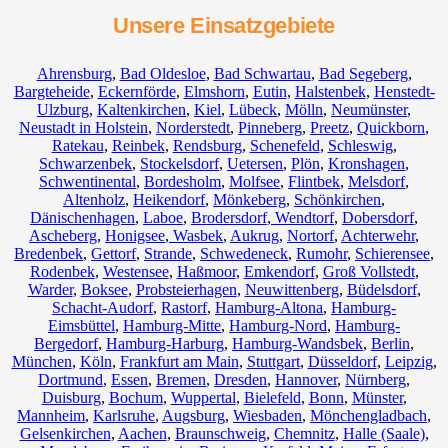
Unsere Einsatzgebiete
Ahrensburg
,
Bad Oldesloe
,
Bad Schwartau
,
Bad Segeberg
,
Bargteheide
,
Eckernförde
,
Elmshorn
,
Eutin
,
Halstenbek
,
Henstedt-
Ulzburg
,
Kaltenkirchen
,
Kiel
,
Lübeck
,
Mölln
,
Neumünster
,
Neustadt in Holstein
,
Norderstedt
,
Pinneberg
,
Preetz
,
Quickborn
,
Ratekau
,
Reinbek
,
Rendsburg
,
Schenefeld
,
Schleswig
,
Schwarzenbek
,
Stockelsdorf
,
Uetersen
,
Plön
,
Kronshagen
,
Schwentinental
,
Bordesholm
,
Molfsee
,
Flintbek
,
Melsdorf
,
Altenholz
,
Heikendorf
,
Mönkeberg
,
Schönkirchen
,
Dänischenhagen
,
Laboe
,
Brodersdorf
,
Wendtorf
,
Dobersdorf
,
Ascheberg
,
Honigsee
,
Wasbek
,
Aukrug
,
Nortorf
,
Achterwehr
,
Bredenbek
,
Gettorf
,
Strande
,
Schwedeneck
,
Rumohr
,
Schierensee
,
Rodenbek
,
Westensee
,
Haßmoor
,
Emkendorf
,
Groß Vollstedt
,
Warder
,
Boksee
,
Probsteierhagen
,
Neuwittenberg
,
Büdelsdorf
,
Schacht-Audorf
,
Rastorf
,
Hamburg-Altona
,
Hamburg-
Eimsbüttel
,
Hamburg-Mitte
,
Hamburg-Nord
,
Hamburg-
Bergedorf
,
Hamburg-Harburg
,
Hamburg-Wandsbek
,
Berlin
,
München
,
Köln
,
Frankfurt am Main
,
Stuttgart
,
Düsseldorf
,
Leipzig
,
Dortmund
,
Essen
,
Bremen
,
Dresden
,
Hannover
,
Nürnberg
,
Duisburg
,
Bochum
,
Wuppertal
,
Bielefeld
,
Bonn
,
Münster
,
Mannheim
,
Karlsruhe
,
Augsburg
,
Wiesbaden
,
Mönchengladbach
,
Gelsenkirchen
,
Aachen
,
Braunschweig
,
Chemnitz⁠
,
Halle (Saale)
,