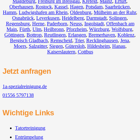
Magdeburg
,
Freiburg im Breisgau
,
Krefeld
,
Mainz
,
Erfurt
,
Oberhausen
,
Rostock
,
Kassel
,
Hagen
,
Potsdam
,
Saarbrücken
,
Hamm
,
Ludwigshafen am Rhein
,
Oldenburg
,
Mülheim an der Ruhr
,
Osnabrück
,
Leverkusen
,
Heidelberg
,
Darmstadt
,
Solingen
,
Regensburg
,
Herne
,
Paderborn
,
Neuss
,
Ingolstadt
,
Offenbach am
Main
,
Fürth
,
Ulm
,
Heilbronn
,
Pforzheim
,
Würzburg
,
Wolfsburg
,
Göttingen
,
Bottrop
,
Reutlingen
,
Erlangen
,
Bremerhaven
,
Koblenz
,
Bergisch Gladbach
,
Remscheid
,
Trier
,
Recklinghausen
,
Jena
,
Moers
,
Salzgitter
,
Siegen
,
Gütersloh
,
Hildesheim
,
Hanau
,
Kaiserslautern
,
Cottbus
Jetzt anfragen
1a-spezialreinigung.de
01556 5797138
Wichtige Links
Tatortreinigung
Entrümpelung