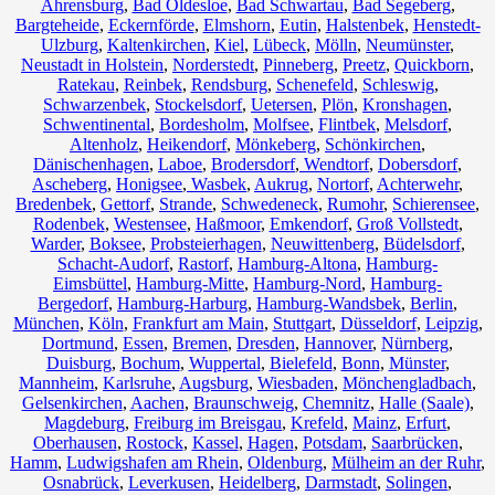
Ahrensburg
,
Bad Oldesloe
,
Bad Schwartau
,
Bad Segeberg
,
Bargteheide
,
Eckernförde
,
Elmshorn
,
Eutin
,
Halstenbek
,
Henstedt-
Ulzburg
,
Kaltenkirchen
,
Kiel
,
Lübeck
,
Mölln
,
Neumünster
,
Neustadt in Holstein
,
Norderstedt
,
Pinneberg
,
Preetz
,
Quickborn
,
Ratekau
,
Reinbek
,
Rendsburg
,
Schenefeld
,
Schleswig
,
Schwarzenbek
,
Stockelsdorf
,
Uetersen
,
Plön
,
Kronshagen
,
Schwentinental
,
Bordesholm
,
Molfsee
,
Flintbek
,
Melsdorf
,
Altenholz
,
Heikendorf
,
Mönkeberg
,
Schönkirchen
,
Dänischenhagen
,
Laboe
,
Brodersdorf
,
Wendtorf
,
Dobersdorf
,
Ascheberg
,
Honigsee
,
Wasbek
,
Aukrug
,
Nortorf
,
Achterwehr
,
Bredenbek
,
Gettorf
,
Strande
,
Schwedeneck
,
Rumohr
,
Schierensee
,
Rodenbek
,
Westensee
,
Haßmoor
,
Emkendorf
,
Groß Vollstedt
,
Warder
,
Boksee
,
Probsteierhagen
,
Neuwittenberg
,
Büdelsdorf
,
Schacht-Audorf
,
Rastorf
,
Hamburg-Altona
,
Hamburg-
Eimsbüttel
,
Hamburg-Mitte
,
Hamburg-Nord
,
Hamburg-
Bergedorf
,
Hamburg-Harburg
,
Hamburg-Wandsbek
,
Berlin
,
München
,
Köln
,
Frankfurt am Main
,
Stuttgart
,
Düsseldorf
,
Leipzig
,
Dortmund
,
Essen
,
Bremen
,
Dresden
,
Hannover
,
Nürnberg
,
Duisburg
,
Bochum
,
Wuppertal
,
Bielefeld
,
Bonn
,
Münster
,
Mannheim
,
Karlsruhe
,
Augsburg
,
Wiesbaden
,
Mönchengladbach
,
Gelsenkirchen
,
Aachen
,
Braunschweig
,
Chemnitz⁠
,
Halle (Saale)
,
Magdeburg
,
Freiburg im Breisgau
,
Krefeld
,
Mainz
,
Erfurt
,
Oberhausen
,
Rostock
,
Kassel
,
Hagen
,
Potsdam
,
Saarbrücken
,
Hamm
,
Ludwigshafen am Rhein
,
Oldenburg
,
Mülheim an der Ruhr
,
Osnabrück
,
Leverkusen
,
Heidelberg
,
Darmstadt
,
Solingen
,