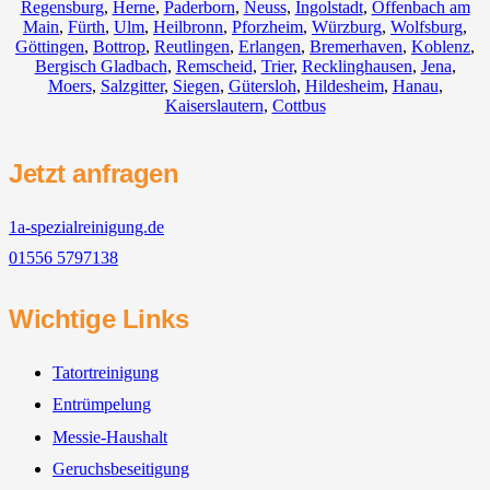
Regensburg
,
Herne
,
Paderborn
,
Neuss
,
Ingolstadt
,
Offenbach am
Main
,
Fürth
,
Ulm
,
Heilbronn
,
Pforzheim
,
Würzburg
,
Wolfsburg
,
Göttingen
,
Bottrop
,
Reutlingen
,
Erlangen
,
Bremerhaven
,
Koblenz
,
Bergisch Gladbach
,
Remscheid
,
Trier
,
Recklinghausen
,
Jena
,
Moers
,
Salzgitter
,
Siegen
,
Gütersloh
,
Hildesheim
,
Hanau
,
Kaiserslautern
,
Cottbus
Jetzt anfragen
1a-spezialreinigung.de
01556 5797138
Wichtige Links
Tatortreinigung
Entrümpelung
Messie-Haushalt
Geruchsbeseitigung