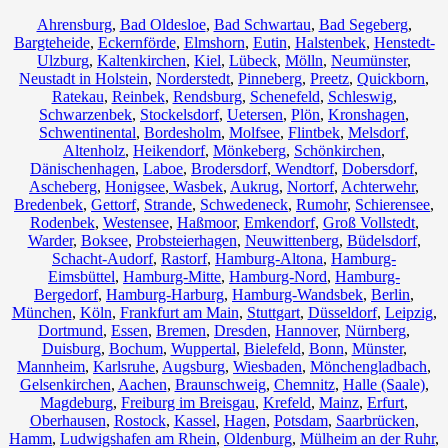
Ahrensburg
,
Bad Oldesloe
,
Bad Schwartau
,
Bad Segeberg
,
Bargteheide
,
Eckernförde
,
Elmshorn
,
Eutin
,
Halstenbek
,
Henstedt-
Ulzburg
,
Kaltenkirchen
,
Kiel
,
Lübeck
,
Mölln
,
Neumünster
,
Neustadt in Holstein
,
Norderstedt
,
Pinneberg
,
Preetz
,
Quickborn
,
Ratekau
,
Reinbek
,
Rendsburg
,
Schenefeld
,
Schleswig
,
Schwarzenbek
,
Stockelsdorf
,
Uetersen
,
Plön
,
Kronshagen
,
Schwentinental
,
Bordesholm
,
Molfsee
,
Flintbek
,
Melsdorf
,
Altenholz
,
Heikendorf
,
Mönkeberg
,
Schönkirchen
,
Dänischenhagen
,
Laboe
,
Brodersdorf
,
Wendtorf
,
Dobersdorf
,
Ascheberg
,
Honigsee
,
Wasbek
,
Aukrug
,
Nortorf
,
Achterwehr
,
Bredenbek
,
Gettorf
,
Strande
,
Schwedeneck
,
Rumohr
,
Schierensee
,
Rodenbek
,
Westensee
,
Haßmoor
,
Emkendorf
,
Groß Vollstedt
,
Warder
,
Boksee
,
Probsteierhagen
,
Neuwittenberg
,
Büdelsdorf
,
Schacht-Audorf
,
Rastorf
,
Hamburg-Altona
,
Hamburg-
Eimsbüttel
,
Hamburg-Mitte
,
Hamburg-Nord
,
Hamburg-
Bergedorf
,
Hamburg-Harburg
,
Hamburg-Wandsbek
,
Berlin
,
München
,
Köln
,
Frankfurt am Main
,
Stuttgart
,
Düsseldorf
,
Leipzig
,
Dortmund
,
Essen
,
Bremen
,
Dresden
,
Hannover
,
Nürnberg
,
Duisburg
,
Bochum
,
Wuppertal
,
Bielefeld
,
Bonn
,
Münster
,
Mannheim
,
Karlsruhe
,
Augsburg
,
Wiesbaden
,
Mönchengladbach
,
Gelsenkirchen
,
Aachen
,
Braunschweig
,
Chemnitz⁠
,
Halle (Saale)
,
Magdeburg
,
Freiburg im Breisgau
,
Krefeld
,
Mainz
,
Erfurt
,
Oberhausen
,
Rostock
,
Kassel
,
Hagen
,
Potsdam
,
Saarbrücken
,
Hamm
,
Ludwigshafen am Rhein
,
Oldenburg
,
Mülheim an der Ruhr
,