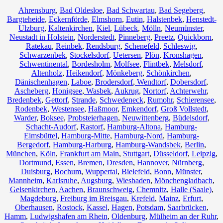
Ahrensburg
,
Bad Oldesloe
,
Bad Schwartau
,
Bad Segeberg
,
Bargteheide
,
Eckernförde
,
Elmshorn
,
Eutin
,
Halstenbek
,
Henstedt-
Ulzburg
,
Kaltenkirchen
,
Kiel
,
Lübeck
,
Mölln
,
Neumünster
,
Neustadt in Holstein
,
Norderstedt
,
Pinneberg
,
Preetz
,
Quickborn
,
Ratekau
,
Reinbek
,
Rendsburg
,
Schenefeld
,
Schleswig
,
Schwarzenbek
,
Stockelsdorf
,
Uetersen
,
Plön
,
Kronshagen
,
Schwentinental
,
Bordesholm
,
Molfsee
,
Flintbek
,
Melsdorf
,
Altenholz
,
Heikendorf
,
Mönkeberg
,
Schönkirchen
,
Dänischenhagen
,
Laboe
,
Brodersdorf
,
Wendtorf
,
Dobersdorf
,
Ascheberg
,
Honigsee
,
Wasbek
,
Aukrug
,
Nortorf
,
Achterwehr
,
Bredenbek
,
Gettorf
,
Strande
,
Schwedeneck
,
Rumohr
,
Schierensee
,
Rodenbek
,
Westensee
,
Haßmoor
,
Emkendorf
,
Groß Vollstedt
,
Warder
,
Boksee
,
Probsteierhagen
,
Neuwittenberg
,
Büdelsdorf
,
Schacht-Audorf
,
Rastorf
,
Hamburg-Altona
,
Hamburg-
Eimsbüttel
,
Hamburg-Mitte
,
Hamburg-Nord
,
Hamburg-
Bergedorf
,
Hamburg-Harburg
,
Hamburg-Wandsbek
,
Berlin
,
München
,
Köln
,
Frankfurt am Main
,
Stuttgart
,
Düsseldorf
,
Leipzig
,
Dortmund
,
Essen
,
Bremen
,
Dresden
,
Hannover
,
Nürnberg
,
Duisburg
,
Bochum
,
Wuppertal
,
Bielefeld
,
Bonn
,
Münster
,
Mannheim
,
Karlsruhe
,
Augsburg
,
Wiesbaden
,
Mönchengladbach
,
Gelsenkirchen
,
Aachen
,
Braunschweig
,
Chemnitz⁠
,
Halle (Saale)
,
Magdeburg
,
Freiburg im Breisgau
,
Krefeld
,
Mainz
,
Erfurt
,
Oberhausen
,
Rostock
,
Kassel
,
Hagen
,
Potsdam
,
Saarbrücken
,
Hamm
,
Ludwigshafen am Rhein
,
Oldenburg
,
Mülheim an der Ruhr
,