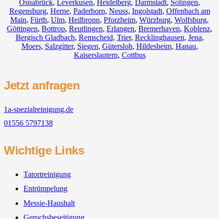
Osnabrück
,
Leverkusen
,
Heidelberg
,
Darmstadt
,
Solingen
,
Regensburg
,
Herne
,
Paderborn
,
Neuss
,
Ingolstadt
,
Offenbach am
Main
,
Fürth
,
Ulm
,
Heilbronn
,
Pforzheim
,
Würzburg
,
Wolfsburg
,
Göttingen
,
Bottrop
,
Reutlingen
,
Erlangen
,
Bremerhaven
,
Koblenz
,
Bergisch Gladbach
,
Remscheid
,
Trier
,
Recklinghausen
,
Jena
,
Moers
,
Salzgitter
,
Siegen
,
Gütersloh
,
Hildesheim
,
Hanau
,
Kaiserslautern
,
Cottbus
Jetzt anfragen
1a-spezialreinigung.de
01556 5797138
Wichtige Links
Tatortreinigung
Entrümpelung
Messie-Haushalt
Geruchsbeseitigung