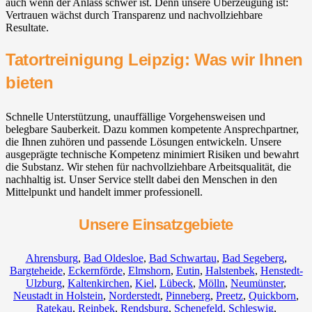
auch wenn der Anlass schwer ist. Denn unsere Überzeugung ist:
Vertrauen wächst durch Transparenz und nachvollziehbare
Resultate.
Tatortreinigung Leipzig: Was wir Ihnen
bieten
Schnelle Unterstützung, unauffällige Vorgehensweisen und
belegbare Sauberkeit. Dazu kommen kompetente Ansprechpartner,
die Ihnen zuhören und passende Lösungen entwickeln. Unsere
ausgeprägte technische Kompetenz minimiert Risiken und bewahrt
die Substanz. Wir stehen für nachvollziehbare Arbeitsqualität, die
nachhaltig ist. Unser Service stellt dabei den Menschen in den
Mittelpunkt und handelt immer professionell.
Unsere Einsatzgebiete
Ahrensburg
,
Bad Oldesloe
,
Bad Schwartau
,
Bad Segeberg
,
Bargteheide
,
Eckernförde
,
Elmshorn
,
Eutin
,
Halstenbek
,
Henstedt-
Ulzburg
,
Kaltenkirchen
,
Kiel
,
Lübeck
,
Mölln
,
Neumünster
,
Neustadt in Holstein
,
Norderstedt
,
Pinneberg
,
Preetz
,
Quickborn
,
Ratekau
,
Reinbek
,
Rendsburg
,
Schenefeld
,
Schleswig
,