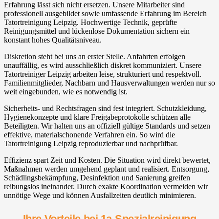
Erfahrung lässt sich nicht ersetzen. Unsere Mitarbeiter sind
professionell ausgebildet sowie umfassende Erfahrung im Bereich
Tatortreinigung Leipzig. Hochwertige Technik, geprüfte
Reinigungsmittel und lückenlose Dokumentation sichern ein
konstant hohes Qualitätsniveau.
Diskretion steht bei uns an erster Stelle. Anfahrten erfolgen
unauffällig, es wird ausschließlich diskret kommuniziert. Unsere
Tatortreiniger Leipzig arbeiten leise, strukturiert und respektvoll.
Familienmitglieder, Nachbarn und Hausverwaltungen werden nur so
weit eingebunden, wie es notwendig ist.
Sicherheits- und Rechtsfragen sind fest integriert. Schutzkleidung,
Hygienekonzepte und klare Freigabeprotokolle schützen alle
Beteiligten. Wir halten uns an offiziell gültige Standards und setzen
effektive, materialschonende Verfahren ein. So wird die
Tatortreinigung Leipzig reproduzierbar und nachprüfbar.
Effizienz spart Zeit und Kosten. Die Situation wird direkt bewertet,
Maßnahmen werden umgehend geplant und realisiert. Entsorgung,
Schädlingsbekämpfung, Desinfektion und Sanierung greifen
reibungslos ineinander. Durch exakte Koordination vermeiden wir
unnötige Wege und können Ausfallzeiten deutlich minimieren.
Ihre Vorteile bei 1a-Spezialreinigung