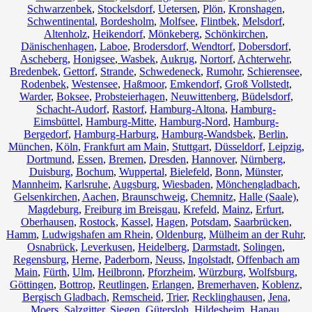
Schwarzenbek
,
Stockelsdorf
,
Uetersen
,
Plön
,
Kronshagen
,
Schwentinental
,
Bordesholm
,
Molfsee
,
Flintbek
,
Melsdorf
,
Altenholz
,
Heikendorf
,
Mönkeberg
,
Schönkirchen
,
Dänischenhagen
,
Laboe
,
Brodersdorf
,
Wendtorf
,
Dobersdorf
,
Ascheberg
,
Honigsee
,
Wasbek
,
Aukrug
,
Nortorf
,
Achterwehr
,
Bredenbek
,
Gettorf
,
Strande
,
Schwedeneck
,
Rumohr
,
Schierensee
,
Rodenbek
,
Westensee
,
Haßmoor
,
Emkendorf
,
Groß Vollstedt
,
Warder
,
Boksee
,
Probsteierhagen
,
Neuwittenberg
,
Büdelsdorf
,
Schacht-Audorf
,
Rastorf
,
Hamburg-Altona
,
Hamburg-
Eimsbüttel
,
Hamburg-Mitte
,
Hamburg-Nord
,
Hamburg-
Bergedorf
,
Hamburg-Harburg
,
Hamburg-Wandsbek
,
Berlin
,
München
,
Köln
,
Frankfurt am Main
,
Stuttgart
,
Düsseldorf
,
Leipzig
,
Dortmund
,
Essen
,
Bremen
,
Dresden
,
Hannover
,
Nürnberg
,
Duisburg
,
Bochum
,
Wuppertal
,
Bielefeld
,
Bonn
,
Münster
,
Mannheim
,
Karlsruhe
,
Augsburg
,
Wiesbaden
,
Mönchengladbach
,
Gelsenkirchen
,
Aachen
,
Braunschweig
,
Chemnitz⁠
,
Halle (Saale)
,
Magdeburg
,
Freiburg im Breisgau
,
Krefeld
,
Mainz
,
Erfurt
,
Oberhausen
,
Rostock
,
Kassel
,
Hagen
,
Potsdam
,
Saarbrücken
,
Hamm
,
Ludwigshafen am Rhein
,
Oldenburg
,
Mülheim an der Ruhr
,
Osnabrück
,
Leverkusen
,
Heidelberg
,
Darmstadt
,
Solingen
,
Regensburg
,
Herne
,
Paderborn
,
Neuss
,
Ingolstadt
,
Offenbach am
Main
,
Fürth
,
Ulm
,
Heilbronn
,
Pforzheim
,
Würzburg
,
Wolfsburg
,
Göttingen
,
Bottrop
,
Reutlingen
,
Erlangen
,
Bremerhaven
,
Koblenz
,
Bergisch Gladbach
,
Remscheid
,
Trier
,
Recklinghausen
,
Jena
,
Moers
,
Salzgitter
,
Siegen
,
Gütersloh
,
Hildesheim
,
Hanau
,