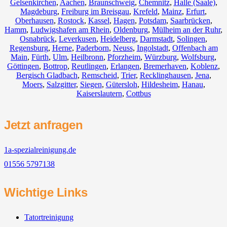
Gelsenkirchen
,
Aachen
,
Braunschweig
,
Chemnitz⁠
,
Halle (Saale)
,
Magdeburg
,
Freiburg im Breisgau
,
Krefeld
,
Mainz
,
Erfurt
,
Oberhausen
,
Rostock
,
Kassel
,
Hagen
,
Potsdam
,
Saarbrücken
,
Hamm
,
Ludwigshafen am Rhein
,
Oldenburg
,
Mülheim an der Ruhr
,
Osnabrück
,
Leverkusen
,
Heidelberg
,
Darmstadt
,
Solingen
,
Regensburg
,
Herne
,
Paderborn
,
Neuss
,
Ingolstadt
,
Offenbach am
Main
,
Fürth
,
Ulm
,
Heilbronn
,
Pforzheim
,
Würzburg
,
Wolfsburg
,
Göttingen
,
Bottrop
,
Reutlingen
,
Erlangen
,
Bremerhaven
,
Koblenz
,
Bergisch Gladbach
,
Remscheid
,
Trier
,
Recklinghausen
,
Jena
,
Moers
,
Salzgitter
,
Siegen
,
Gütersloh
,
Hildesheim
,
Hanau
,
Kaiserslautern
,
Cottbus
Jetzt anfragen
1a-spezialreinigung.de
01556 5797138
Wichtige Links
Tatortreinigung