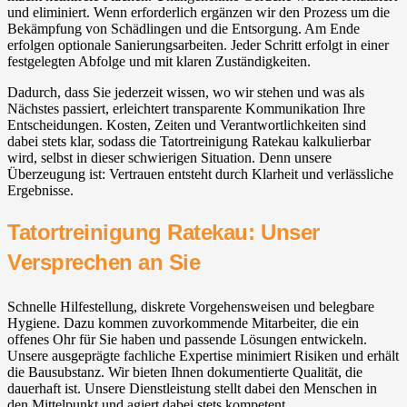
und eliminiert. Wenn erforderlich ergänzen wir den Prozess um die
Bekämpfung von Schädlingen und die Entsorgung. Am Ende
erfolgen optionale Sanierungsarbeiten. Jeder Schritt erfolgt in einer
festgelegten Abfolge und mit klaren Zuständigkeiten.
Dadurch, dass Sie jederzeit wissen, wo wir stehen und was als
Nächstes passiert, erleichtert transparente Kommunikation Ihre
Entscheidungen. Kosten, Zeiten und Verantwortlichkeiten sind
dabei stets klar, sodass die Tatortreinigung Ratekau kalkulierbar
wird, selbst in dieser schwierigen Situation. Denn unsere
Überzeugung ist: Vertrauen entsteht durch Klarheit und verlässliche
Ergebnisse.
Tatortreinigung Ratekau: Unser
Versprechen an Sie
Schnelle Hilfestellung, diskrete Vorgehensweisen und belegbare
Hygiene. Dazu kommen zuvorkommende Mitarbeiter, die ein
offenes Ohr für Sie haben und passende Lösungen entwickeln.
Unsere ausgeprägte fachliche Expertise minimiert Risiken und erhält
die Bausubstanz. Wir bieten Ihnen dokumentierte Qualität, die
dauerhaft ist. Unsere Dienstleistung stellt dabei den Menschen in
den Mittelpunkt und agiert dabei stets kompetent.