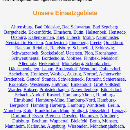
Unsere Einsatzgebiete
Ahrensburg
,
Bad Oldesloe
,
Bad Schwartau
,
Bad Segeberg
,
Bargteheide
,
Eckernförde
,
Elmshorn
,
Eutin
,
Halstenbek
,
Henstedt-
Ulzburg
,
Kaltenkirchen
,
Kiel
,
Lübeck
,
Mölln
,
Neumünster
,
Neustadt in Holstein
,
Norderstedt
,
Pinneberg
,
Preetz
,
Quickborn
,
Ratekau
,
Reinbek
,
Rendsburg
,
Schenefeld
,
Schleswig
,
Schwarzenbek
,
Stockelsdorf
,
Uetersen
,
Plön
,
Kronshagen
,
Schwentinental
,
Bordesholm
,
Molfsee
,
Flintbek
,
Melsdorf
,
Altenholz
,
Heikendorf
,
Mönkeberg
,
Schönkirchen
,
Dänischenhagen
,
Laboe
,
Brodersdorf
,
Wendtorf
,
Dobersdorf
,
Ascheberg
,
Honigsee
,
Wasbek
,
Aukrug
,
Nortorf
,
Achterwehr
,
Bredenbek
,
Gettorf
,
Strande
,
Schwedeneck
,
Rumohr
,
Schierensee
,
Rodenbek
,
Westensee
,
Haßmoor
,
Emkendorf
,
Groß Vollstedt
,
Warder
,
Boksee
,
Probsteierhagen
,
Neuwittenberg
,
Büdelsdorf
,
Schacht-Audorf
,
Rastorf
,
Hamburg-Altona
,
Hamburg-
Eimsbüttel
,
Hamburg-Mitte
,
Hamburg-Nord
,
Hamburg-
Bergedorf
,
Hamburg-Harburg
,
Hamburg-Wandsbek
,
Berlin
,
München
,
Köln
,
Frankfurt am Main
,
Stuttgart
,
Düsseldorf
,
Leipzig
,
Dortmund
,
Essen
,
Bremen
,
Dresden
,
Hannover
,
Nürnberg
,
Duisburg
,
Bochum
,
Wuppertal
,
Bielefeld
,
Bonn
,
Münster
,
Mannheim
,
Karlsruhe
,
Augsburg
,
Wiesbaden
,
Mönchengladbach
,