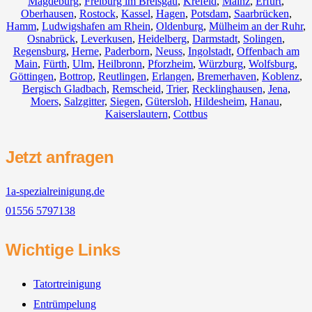
Magdeburg
,
Freiburg im Breisgau
,
Krefeld
,
Mainz
,
Erfurt
,
Oberhausen
,
Rostock
,
Kassel
,
Hagen
,
Potsdam
,
Saarbrücken
,
Hamm
,
Ludwigshafen am Rhein
,
Oldenburg
,
Mülheim an der Ruhr
,
Osnabrück
,
Leverkusen
,
Heidelberg
,
Darmstadt
,
Solingen
,
Regensburg
,
Herne
,
Paderborn
,
Neuss
,
Ingolstadt
,
Offenbach am
Main
,
Fürth
,
Ulm
,
Heilbronn
,
Pforzheim
,
Würzburg
,
Wolfsburg
,
Göttingen
,
Bottrop
,
Reutlingen
,
Erlangen
,
Bremerhaven
,
Koblenz
,
Bergisch Gladbach
,
Remscheid
,
Trier
,
Recklinghausen
,
Jena
,
Moers
,
Salzgitter
,
Siegen
,
Gütersloh
,
Hildesheim
,
Hanau
,
Kaiserslautern
,
Cottbus
Jetzt anfragen
1a-spezialreinigung.de
01556 5797138
Wichtige Links
Tatortreinigung
Entrümpelung