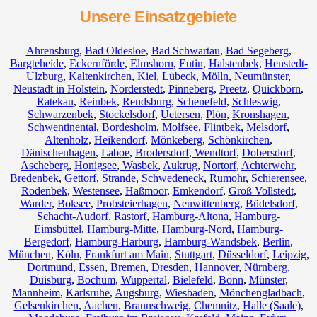
Unsere Einsatzgebiete
Ahrensburg
,
Bad Oldesloe
,
Bad Schwartau
,
Bad Segeberg
,
Bargteheide
,
Eckernförde
,
Elmshorn
,
Eutin
,
Halstenbek
,
Henstedt-
Ulzburg
,
Kaltenkirchen
,
Kiel
,
Lübeck
,
Mölln
,
Neumünster
,
Neustadt in Holstein
,
Norderstedt
,
Pinneberg
,
Preetz
,
Quickborn
,
Ratekau
,
Reinbek
,
Rendsburg
,
Schenefeld
,
Schleswig
,
Schwarzenbek
,
Stockelsdorf
,
Uetersen
,
Plön
,
Kronshagen
,
Schwentinental
,
Bordesholm
,
Molfsee
,
Flintbek
,
Melsdorf
,
Altenholz
,
Heikendorf
,
Mönkeberg
,
Schönkirchen
,
Dänischenhagen
,
Laboe
,
Brodersdorf
,
Wendtorf
,
Dobersdorf
,
Ascheberg
,
Honigsee
,
Wasbek
,
Aukrug
,
Nortorf
,
Achterwehr
,
Bredenbek
,
Gettorf
,
Strande
,
Schwedeneck
,
Rumohr
,
Schierensee
,
Rodenbek
,
Westensee
,
Haßmoor
,
Emkendorf
,
Groß Vollstedt
,
Warder
,
Boksee
,
Probsteierhagen
,
Neuwittenberg
,
Büdelsdorf
,
Schacht-Audorf
,
Rastorf
,
Hamburg-Altona
,
Hamburg-
Eimsbüttel
,
Hamburg-Mitte
,
Hamburg-Nord
,
Hamburg-
Bergedorf
,
Hamburg-Harburg
,
Hamburg-Wandsbek
,
Berlin
,
München
,
Köln
,
Frankfurt am Main
,
Stuttgart
,
Düsseldorf
,
Leipzig
,
Dortmund
,
Essen
,
Bremen
,
Dresden
,
Hannover
,
Nürnberg
,
Duisburg
,
Bochum
,
Wuppertal
,
Bielefeld
,
Bonn
,
Münster
,
Mannheim
,
Karlsruhe
,
Augsburg
,
Wiesbaden
,
Mönchengladbach
,
Gelsenkirchen
,
Aachen
,
Braunschweig
,
Chemnitz⁠
,
Halle (Saale)
,