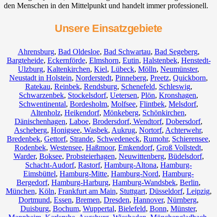
den Menschen in den Mittelpunkt und handelt immer professionell.
Unsere Einsatzgebiete
Ahrensburg
,
Bad Oldesloe
,
Bad Schwartau
,
Bad Segeberg
,
Bargteheide
,
Eckernförde
,
Elmshorn
,
Eutin
,
Halstenbek
,
Henstedt-
Ulzburg
,
Kaltenkirchen
,
Kiel
,
Lübeck
,
Mölln
,
Neumünster
,
Neustadt in Holstein
,
Norderstedt
,
Pinneberg
,
Preetz
,
Quickborn
,
Ratekau
,
Reinbek
,
Rendsburg
,
Schenefeld
,
Schleswig
,
Schwarzenbek
,
Stockelsdorf
,
Uetersen
,
Plön
,
Kronshagen
,
Schwentinental
,
Bordesholm
,
Molfsee
,
Flintbek
,
Melsdorf
,
Altenholz
,
Heikendorf
,
Mönkeberg
,
Schönkirchen
,
Dänischenhagen
,
Laboe
,
Brodersdorf
,
Wendtorf
,
Dobersdorf
,
Ascheberg
,
Honigsee
,
Wasbek
,
Aukrug
,
Nortorf
,
Achterwehr
,
Bredenbek
,
Gettorf
,
Strande
,
Schwedeneck
,
Rumohr
,
Schierensee
,
Rodenbek
,
Westensee
,
Haßmoor
,
Emkendorf
,
Groß Vollstedt
,
Warder
,
Boksee
,
Probsteierhagen
,
Neuwittenberg
,
Büdelsdorf
,
Schacht-Audorf
,
Rastorf
,
Hamburg-Altona
,
Hamburg-
Eimsbüttel
,
Hamburg-Mitte
,
Hamburg-Nord
,
Hamburg-
Bergedorf
,
Hamburg-Harburg
,
Hamburg-Wandsbek
,
Berlin
,
München
,
Köln
,
Frankfurt am Main
,
Stuttgart
,
Düsseldorf
,
Leipzig
,
Dortmund
,
Essen
,
Bremen
,
Dresden
,
Hannover
,
Nürnberg
,
Duisburg
,
Bochum
,
Wuppertal
,
Bielefeld
,
Bonn
,
Münster
,