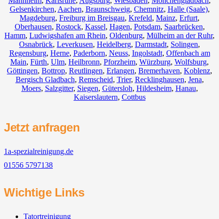
Mannheim
,
Karlsruhe
,
Augsburg
,
Wiesbaden
,
Mönchengladbach
,
Gelsenkirchen
,
Aachen
,
Braunschweig
,
Chemnitz⁠
,
Halle (Saale)
,
Magdeburg
,
Freiburg im Breisgau
,
Krefeld
,
Mainz
,
Erfurt
,
Oberhausen
,
Rostock
,
Kassel
,
Hagen
,
Potsdam
,
Saarbrücken
,
Hamm
,
Ludwigshafen am Rhein
,
Oldenburg
,
Mülheim an der Ruhr
,
Osnabrück
,
Leverkusen
,
Heidelberg
,
Darmstadt
,
Solingen
,
Regensburg
,
Herne
,
Paderborn
,
Neuss
,
Ingolstadt
,
Offenbach am
Main
,
Fürth
,
Ulm
,
Heilbronn
,
Pforzheim
,
Würzburg
,
Wolfsburg
,
Göttingen
,
Bottrop
,
Reutlingen
,
Erlangen
,
Bremerhaven
,
Koblenz
,
Bergisch Gladbach
,
Remscheid
,
Trier
,
Recklinghausen
,
Jena
,
Moers
,
Salzgitter
,
Siegen
,
Gütersloh
,
Hildesheim
,
Hanau
,
Kaiserslautern
,
Cottbus
Jetzt anfragen
1a-spezialreinigung.de
01556 5797138
Wichtige Links
Tatortreinigung