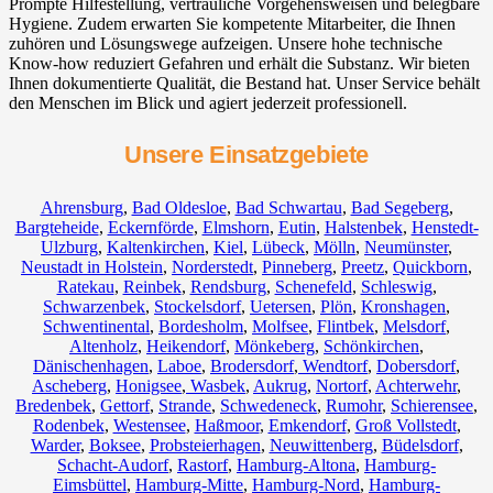
Prompte Hilfestellung, vertrauliche Vorgehensweisen und belegbare
Hygiene. Zudem erwarten Sie kompetente Mitarbeiter, die Ihnen
zuhören und Lösungswege aufzeigen. Unsere hohe technische
Know-how reduziert Gefahren und erhält die Substanz. Wir bieten
Ihnen dokumentierte Qualität, die Bestand hat. Unser Service behält
den Menschen im Blick und agiert jederzeit professionell.
Unsere Einsatzgebiete
Ahrensburg
,
Bad Oldesloe
,
Bad Schwartau
,
Bad Segeberg
,
Bargteheide
,
Eckernförde
,
Elmshorn
,
Eutin
,
Halstenbek
,
Henstedt-
Ulzburg
,
Kaltenkirchen
,
Kiel
,
Lübeck
,
Mölln
,
Neumünster
,
Neustadt in Holstein
,
Norderstedt
,
Pinneberg
,
Preetz
,
Quickborn
,
Ratekau
,
Reinbek
,
Rendsburg
,
Schenefeld
,
Schleswig
,
Schwarzenbek
,
Stockelsdorf
,
Uetersen
,
Plön
,
Kronshagen
,
Schwentinental
,
Bordesholm
,
Molfsee
,
Flintbek
,
Melsdorf
,
Altenholz
,
Heikendorf
,
Mönkeberg
,
Schönkirchen
,
Dänischenhagen
,
Laboe
,
Brodersdorf
,
Wendtorf
,
Dobersdorf
,
Ascheberg
,
Honigsee
,
Wasbek
,
Aukrug
,
Nortorf
,
Achterwehr
,
Bredenbek
,
Gettorf
,
Strande
,
Schwedeneck
,
Rumohr
,
Schierensee
,
Rodenbek
,
Westensee
,
Haßmoor
,
Emkendorf
,
Groß Vollstedt
,
Warder
,
Boksee
,
Probsteierhagen
,
Neuwittenberg
,
Büdelsdorf
,
Schacht-Audorf
,
Rastorf
,
Hamburg-Altona
,
Hamburg-
Eimsbüttel
,
Hamburg-Mitte
,
Hamburg-Nord
,
Hamburg-