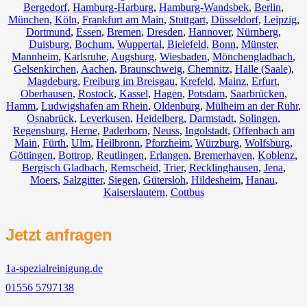
Bergedorf
,
Hamburg-Harburg
,
Hamburg-Wandsbek
,
Berlin
,
München
,
Köln
,
Frankfurt am Main
,
Stuttgart
,
Düsseldorf
,
Leipzig
,
Dortmund
,
Essen
,
Bremen
,
Dresden
,
Hannover
,
Nürnberg
,
Duisburg
,
Bochum
,
Wuppertal
,
Bielefeld
,
Bonn
,
Münster
,
Mannheim
,
Karlsruhe
,
Augsburg
,
Wiesbaden
,
Mönchengladbach
,
Gelsenkirchen
,
Aachen
,
Braunschweig
,
Chemnitz⁠
,
Halle (Saale)
,
Magdeburg
,
Freiburg im Breisgau
,
Krefeld
,
Mainz
,
Erfurt
,
Oberhausen
,
Rostock
,
Kassel
,
Hagen
,
Potsdam
,
Saarbrücken
,
Hamm
,
Ludwigshafen am Rhein
,
Oldenburg
,
Mülheim an der Ruhr
,
Osnabrück
,
Leverkusen
,
Heidelberg
,
Darmstadt
,
Solingen
,
Regensburg
,
Herne
,
Paderborn
,
Neuss
,
Ingolstadt
,
Offenbach am
Main
,
Fürth
,
Ulm
,
Heilbronn
,
Pforzheim
,
Würzburg
,
Wolfsburg
,
Göttingen
,
Bottrop
,
Reutlingen
,
Erlangen
,
Bremerhaven
,
Koblenz
,
Bergisch Gladbach
,
Remscheid
,
Trier
,
Recklinghausen
,
Jena
,
Moers
,
Salzgitter
,
Siegen
,
Gütersloh
,
Hildesheim
,
Hanau
,
Kaiserslautern
,
Cottbus
Jetzt anfragen
1a-spezialreinigung.de
01556 5797138