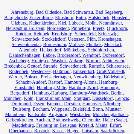
Ahrensburg
,
Bad Oldesloe
,
Bad Schwartau
,
Bad Segeberg
,
Bargteheide
,
Eckernförde
,
Elmshorn
,
Eutin
,
Halstenbek
,
Henstedt-
Ulzburg
,
Kaltenkirchen
,
Kiel
,
Lübeck
,
Mölln
,
Neumünster
,
Neustadt in Holstein
,
Norderstedt
,
Pinneberg
,
Preetz
,
Quickborn
,
Ratekau
,
Reinbek
,
Rendsburg
,
Schenefeld
,
Schleswig
,
Schwarzenbek
,
Stockelsdorf
,
Uetersen
,
Plön
,
Kronshagen
,
Schwentinental
,
Bordesholm
,
Molfsee
,
Flintbek
,
Melsdorf
,
Altenholz
,
Heikendorf
,
Mönkeberg
,
Schönkirchen
,
Dänischenhagen
,
Laboe
,
Brodersdorf
,
Wendtorf
,
Dobersdorf
,
Ascheberg
,
Honigsee
,
Wasbek
,
Aukrug
,
Nortorf
,
Achterwehr
,
Bredenbek
,
Gettorf
,
Strande
,
Schwedeneck
,
Rumohr
,
Schierensee
,
Rodenbek
,
Westensee
,
Haßmoor
,
Emkendorf
,
Groß Vollstedt
,
Warder
,
Boksee
,
Probsteierhagen
,
Neuwittenberg
,
Büdelsdorf
,
Schacht-Audorf
,
Rastorf
,
Hamburg-Altona
,
Hamburg-
Eimsbüttel
,
Hamburg-Mitte
,
Hamburg-Nord
,
Hamburg-
Bergedorf
,
Hamburg-Harburg
,
Hamburg-Wandsbek
,
Berlin
,
München
,
Köln
,
Frankfurt am Main
,
Stuttgart
,
Düsseldorf
,
Leipzig
,
Dortmund
,
Essen
,
Bremen
,
Dresden
,
Hannover
,
Nürnberg
,
Duisburg
,
Bochum
,
Wuppertal
,
Bielefeld
,
Bonn
,
Münster
,
Mannheim
,
Karlsruhe
,
Augsburg
,
Wiesbaden
,
Mönchengladbach
,
Gelsenkirchen
,
Aachen
,
Braunschweig
,
Chemnitz⁠
,
Halle (Saale)
,
Magdeburg
,
Freiburg im Breisgau
,
Krefeld
,
Mainz
,
Erfurt
,
Oberhausen
,
Rostock
,
Kassel
,
Hagen
,
Potsdam
,
Saarbrücken
,