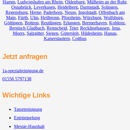
Hamm
,
Ludwigshafen am Rhein
,
Oldenburg
,
Mülheim an der Ruhr
,
Osnabrück
,
Leverkusen
,
Heidelberg
,
Darmstadt
,
Solingen
,
Regensburg
,
Herne
,
Paderborn
,
Neuss
,
Ingolstadt
,
Offenbach am
Main
,
Fürth
,
Ulm
,
Heilbronn
,
Pforzheim
,
Würzburg
,
Wolfsburg
,
Göttingen
,
Bottrop
,
Reutlingen
,
Erlangen
,
Bremerhaven
,
Koblenz
,
Bergisch Gladbach
,
Remscheid
,
Trier
,
Recklinghausen
,
Jena
,
Moers
,
Salzgitter
,
Siegen
,
Gütersloh
,
Hildesheim
,
Hanau
,
Kaiserslautern
,
Cottbus
Jetzt anfragen
1a-spezialreinigung.de
01556 5797138
Wichtige Links
Tatortreinigung
Entrümpelung
Messie-Haushalt