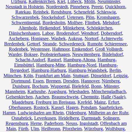
Ulzburg
,
Kaltenkirchen
,
Kiel
,
Lübeck
,
Mölln
,
Neumünster
,
Neustadt in Holstein
,
Norderstedt
,
Pinneberg
,
Preetz
,
Quickborn
,
Ratekau
,
Reinbek
,
Rendsburg
,
Schenefeld
,
Schleswig
,
Schwarzenbek
,
Stockelsdorf
,
Uetersen
,
Plön
,
Kronshagen
,
Schwentinental
,
Bordesholm
,
Molfsee
,
Flintbek
,
Melsdorf
,
Altenholz
,
Heikendorf
,
Mönkeberg
,
Schönkirchen
,
Dänischenhagen
,
Laboe
,
Brodersdorf
,
Wendtorf
,
Dobersdorf
,
Ascheberg
,
Honigsee
,
Wasbek
,
Aukrug
,
Nortorf
,
Achterwehr
,
Bredenbek
,
Gettorf
,
Strande
,
Schwedeneck
,
Rumohr
,
Schierensee
,
Rodenbek
,
Westensee
,
Haßmoor
,
Emkendorf
,
Groß Vollstedt
,
Warder
,
Boksee
,
Probsteierhagen
,
Neuwittenberg
,
Büdelsdorf
,
Schacht-Audorf
,
Rastorf
,
Hamburg-Altona
,
Hamburg-
Eimsbüttel
,
Hamburg-Mitte
,
Hamburg-Nord
,
Hamburg-
Bergedorf
,
Hamburg-Harburg
,
Hamburg-Wandsbek
,
Berlin
,
München
,
Köln
,
Frankfurt am Main
,
Stuttgart
,
Düsseldorf
,
Leipzig
,
Dortmund
,
Essen
,
Bremen
,
Dresden
,
Hannover
,
Nürnberg
,
Duisburg
,
Bochum
,
Wuppertal
,
Bielefeld
,
Bonn
,
Münster
,
Mannheim
,
Karlsruhe
,
Augsburg
,
Wiesbaden
,
Mönchengladbach
,
Gelsenkirchen
,
Aachen
,
Braunschweig
,
Chemnitz⁠
,
Halle (Saale)
,
Magdeburg
,
Freiburg im Breisgau
,
Krefeld
,
Mainz
,
Erfurt
,
Oberhausen
,
Rostock
,
Kassel
,
Hagen
,
Potsdam
,
Saarbrücken
,
Hamm
,
Ludwigshafen am Rhein
,
Oldenburg
,
Mülheim an der Ruhr
,
Osnabrück
,
Leverkusen
,
Heidelberg
,
Darmstadt
,
Solingen
,
Regensburg
,
Herne
,
Paderborn
,
Neuss
,
Ingolstadt
,
Offenbach am
Main
,
Fürth
,
Ulm
,
Heilbronn
,
Pforzheim
,
Würzburg
,
Wolfsburg
,