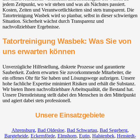
jedem Zeitpunkt, wo wir stehen und was als Nächstes passiert.
Kosten, Zeiten und Verantwortlichkeiten sind stets transparent. Die
Tatortreinigung Wasbek wird so planbar, selbst in dieser schwierigen
Situation. Sicherheit wächst durch Transparenz und
nachvollziehbare Ergebnisse.
Tatortreinigung Wasbek: Was Sie von
uns erwarten können
Unverzügliche Hilfestellung, diskrete Prozesse und garantierte
Sauberkeit. Zudem erwarten Sie zuvorkommende Mitarbeiter, die
ein offenes Ohr für Sie haben und Lösungswege aufzeigen. Unsere
hohe fachliche Expertise minimiert Risiken und erhält die Substanz.
Wir bieten Ihnen nachvollziehbare Arbeitsqualität, die Bestand hat.
Unsere Dienstleistung stellt dabei den Menschen in den Mittelpunkt
und agiert dabei stets professionell.
Unsere Einsatzgebiete
Ahrensburg
,
Bad Oldesloe
,
Bad Schwartau
,
Bad Segeberg
,
Bargteheide
,
Eckernförde
,
Elmshorn
,
Eutin
,
Halstenbek
,
Henstedt-