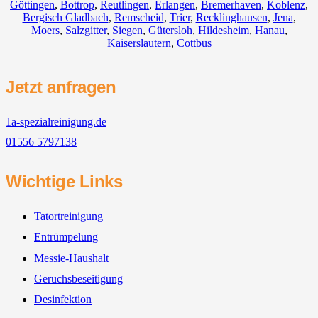
Göttingen
,
Bottrop
,
Reutlingen
,
Erlangen
,
Bremerhaven
,
Koblenz
,
Bergisch Gladbach
,
Remscheid
,
Trier
,
Recklinghausen
,
Jena
,
Moers
,
Salzgitter
,
Siegen
,
Gütersloh
,
Hildesheim
,
Hanau
,
Kaiserslautern
,
Cottbus
Jetzt anfragen
1a-spezialreinigung.de
01556 5797138
Wichtige Links
Tatortreinigung
Entrümpelung
Messie-Haushalt
Geruchsbeseitigung
Desinfektion