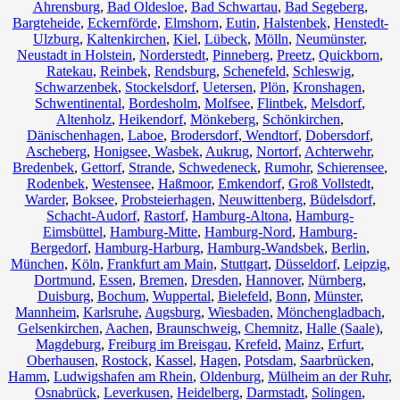
Ahrensburg
,
Bad Oldesloe
,
Bad Schwartau
,
Bad Segeberg
,
Bargteheide
,
Eckernförde
,
Elmshorn
,
Eutin
,
Halstenbek
,
Henstedt-
Ulzburg
,
Kaltenkirchen
,
Kiel
,
Lübeck
,
Mölln
,
Neumünster
,
Neustadt in Holstein
,
Norderstedt
,
Pinneberg
,
Preetz
,
Quickborn
,
Ratekau
,
Reinbek
,
Rendsburg
,
Schenefeld
,
Schleswig
,
Schwarzenbek
,
Stockelsdorf
,
Uetersen
,
Plön
,
Kronshagen
,
Schwentinental
,
Bordesholm
,
Molfsee
,
Flintbek
,
Melsdorf
,
Altenholz
,
Heikendorf
,
Mönkeberg
,
Schönkirchen
,
Dänischenhagen
,
Laboe
,
Brodersdorf
,
Wendtorf
,
Dobersdorf
,
Ascheberg
,
Honigsee
,
Wasbek
,
Aukrug
,
Nortorf
,
Achterwehr
,
Bredenbek
,
Gettorf
,
Strande
,
Schwedeneck
,
Rumohr
,
Schierensee
,
Rodenbek
,
Westensee
,
Haßmoor
,
Emkendorf
,
Groß Vollstedt
,
Warder
,
Boksee
,
Probsteierhagen
,
Neuwittenberg
,
Büdelsdorf
,
Schacht-Audorf
,
Rastorf
,
Hamburg-Altona
,
Hamburg-
Eimsbüttel
,
Hamburg-Mitte
,
Hamburg-Nord
,
Hamburg-
Bergedorf
,
Hamburg-Harburg
,
Hamburg-Wandsbek
,
Berlin
,
München
,
Köln
,
Frankfurt am Main
,
Stuttgart
,
Düsseldorf
,
Leipzig
,
Dortmund
,
Essen
,
Bremen
,
Dresden
,
Hannover
,
Nürnberg
,
Duisburg
,
Bochum
,
Wuppertal
,
Bielefeld
,
Bonn
,
Münster
,
Mannheim
,
Karlsruhe
,
Augsburg
,
Wiesbaden
,
Mönchengladbach
,
Gelsenkirchen
,
Aachen
,
Braunschweig
,
Chemnitz⁠
,
Halle (Saale)
,
Magdeburg
,
Freiburg im Breisgau
,
Krefeld
,
Mainz
,
Erfurt
,
Oberhausen
,
Rostock
,
Kassel
,
Hagen
,
Potsdam
,
Saarbrücken
,
Hamm
,
Ludwigshafen am Rhein
,
Oldenburg
,
Mülheim an der Ruhr
,
Osnabrück
,
Leverkusen
,
Heidelberg
,
Darmstadt
,
Solingen
,