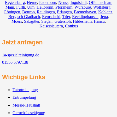
Regensburg
,
Herne
,
Paderborn
,
Neuss
,
Ingolstadt
,
Offenbach am
Main
,
Fürth
,
Ulm
,
Heilbronn
,
Pforzheim
,
Würzburg
,
Wolfsburg
,
Göttingen
,
Bottrop
,
Reutlingen
,
Erlangen
,
Bremerhaven
,
Koblenz
,
Bergisch Gladbach
,
Remscheid
,
Trier
,
Recklinghausen
,
Jena
,
Moers
,
Salzgitter
,
Siegen
,
Gütersloh
,
Hildesheim
,
Hanau
,
Kaiserslautern
,
Cottbus
Jetzt anfragen
1a-spezialreinigung.de
01556 5797138
Wichtige Links
Tatortreinigung
Entrümpelung
Messie-Haushalt
Geruchsbeseitigung