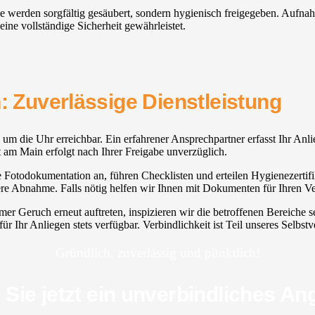
reiche werden sorgfältig gesäubert, sondern hygienisch freigegeben. Auf
ine vollständige Sicherheit gewährleistet.
n: Zuverlässige Dienstleistung
nd um die Uhr erreichbar. Ein erfahrener Ansprechpartner erfasst Ihr Anl
t am Main erfolgt nach Ihrer Freigabe unverzüglich.
e Fotodokumentation an, führen Checklisten und erteilen Hygienezertifik
bere Abnahme. Falls nötig helfen wir Ihnen mit Dokumenten für Ihren V
hmer Geruch erneut auftreten, inspizieren wir die betroffenen Bereich
 Ihr Anliegen stets verfügbar. Verbindlichkeit ist Teil unseres Selbstv
Gründlich, zuverlässig und pünktlich!
 Sie jetzt ein unverbindliches An