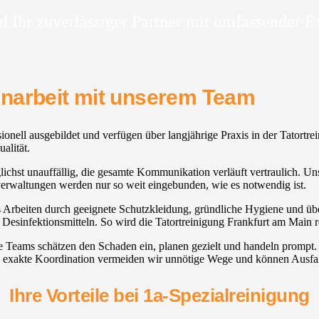
d Ihr zuverlässiger Partner mit umfassender E
enarbeit mit unserem Team
ssionell ausgebildet und verfügen über langjährige Praxis in der Tator
alität.
glichst unauffällig, die gesamte Kommunikation verläuft vertraulich. Un
verwaltungen werden nur so weit eingebunden, wie es notwendig ist.
es Arbeiten durch geeignete Schutzkleidung, gründliche Hygiene und übe
d Desinfektionsmitteln. So wird die Tatortreinigung Frankfurt am Main 
e Teams schätzen den Schaden ein, planen gezielt und handeln prompt
h exakte Koordination vermeiden wir unnötige Wege und können Ausfall
Ihre Vorteile bei 1a-Spezialreinigung