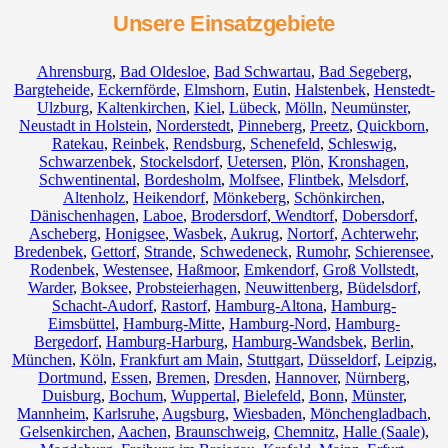
Unsere Einsatzgebiete
Ahrensburg
,
Bad Oldesloe
,
Bad Schwartau
,
Bad Segeberg
,
Bargteheide
,
Eckernförde
,
Elmshorn
,
Eutin
,
Halstenbek
,
Henstedt-
Ulzburg
,
Kaltenkirchen
,
Kiel
,
Lübeck
,
Mölln
,
Neumünster
,
Neustadt in Holstein
,
Norderstedt
,
Pinneberg
,
Preetz
,
Quickborn
,
Ratekau
,
Reinbek
,
Rendsburg
,
Schenefeld
,
Schleswig
,
Schwarzenbek
,
Stockelsdorf
,
Uetersen
,
Plön
,
Kronshagen
,
Schwentinental
,
Bordesholm
,
Molfsee
,
Flintbek
,
Melsdorf
,
Altenholz
,
Heikendorf
,
Mönkeberg
,
Schönkirchen
,
Dänischenhagen
,
Laboe
,
Brodersdorf
,
Wendtorf
,
Dobersdorf
,
Ascheberg
,
Honigsee
,
Wasbek
,
Aukrug
,
Nortorf
,
Achterwehr
,
Bredenbek
,
Gettorf
,
Strande
,
Schwedeneck
,
Rumohr
,
Schierensee
,
Rodenbek
,
Westensee
,
Haßmoor
,
Emkendorf
,
Groß Vollstedt
,
Warder
,
Boksee
,
Probsteierhagen
,
Neuwittenberg
,
Büdelsdorf
,
Schacht-Audorf
,
Rastorf
,
Hamburg-Altona
,
Hamburg-
Eimsbüttel
,
Hamburg-Mitte
,
Hamburg-Nord
,
Hamburg-
Bergedorf
,
Hamburg-Harburg
,
Hamburg-Wandsbek
,
Berlin
,
München
,
Köln
,
Frankfurt am Main
,
Stuttgart
,
Düsseldorf
,
Leipzig
,
Dortmund
,
Essen
,
Bremen
,
Dresden
,
Hannover
,
Nürnberg
,
Duisburg
,
Bochum
,
Wuppertal
,
Bielefeld
,
Bonn
,
Münster
,
Mannheim
,
Karlsruhe
,
Augsburg
,
Wiesbaden
,
Mönchengladbach
,
Gelsenkirchen
,
Aachen
,
Braunschweig
,
Chemnitz⁠
,
Halle (Saale)
,