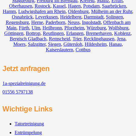
Magdeburg
,
Freiburg im Breisgau
,
Krefeld
,
Mainz
,
Erfurt
,
Oberhausen
,
Rostock
,
Kassel
,
Hagen
,
Potsdam
,
Saarbrücken
,
Hamm
,
Ludwigshafen am Rhein
,
Oldenburg
,
Mülheim an der Ruhr
,
Osnabrück
,
Leverkusen
,
Heidelberg
,
Darmstadt
,
Solingen
,
Regensburg
,
Herne
,
Paderborn
,
Neuss
,
Ingolstadt
,
Offenbach am
Main
,
Fürth
,
Ulm
,
Heilbronn
,
Pforzheim
,
Würzburg
,
Wolfsburg
,
Göttingen
,
Bottrop
,
Reutlingen
,
Erlangen
,
Bremerhaven
,
Koblenz
,
Bergisch Gladbach
,
Remscheid
,
Trier
,
Recklinghausen
,
Jena
,
Moers
,
Salzgitter
,
Siegen
,
Gütersloh
,
Hildesheim
,
Hanau
,
Kaiserslautern
,
Cottbus
Jetzt anfragen
1a-spezialreinigung.de
01556 5797138
Wichtige Links
Tatortreinigung
Entrümpelung