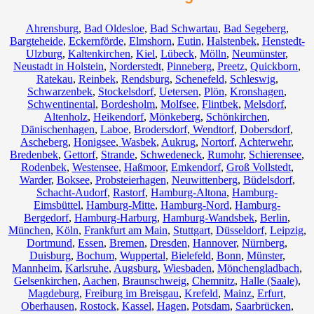
Ahrensburg
,
Bad Oldesloe
,
Bad Schwartau
,
Bad Segeberg
,
Bargteheide
,
Eckernförde
,
Elmshorn
,
Eutin
,
Halstenbek
,
Henstedt-
Ulzburg
,
Kaltenkirchen
,
Kiel
,
Lübeck
,
Mölln
,
Neumünster
,
Neustadt in Holstein
,
Norderstedt
,
Pinneberg
,
Preetz
,
Quickborn
,
Ratekau
,
Reinbek
,
Rendsburg
,
Schenefeld
,
Schleswig
,
Schwarzenbek
,
Stockelsdorf
,
Uetersen
,
Plön
,
Kronshagen
,
Schwentinental
,
Bordesholm
,
Molfsee
,
Flintbek
,
Melsdorf
,
Altenholz
,
Heikendorf
,
Mönkeberg
,
Schönkirchen
,
Dänischenhagen
,
Laboe
,
Brodersdorf
,
Wendtorf
,
Dobersdorf
,
Ascheberg
,
Honigsee
,
Wasbek
,
Aukrug
,
Nortorf
,
Achterwehr
,
Bredenbek
,
Gettorf
,
Strande
,
Schwedeneck
,
Rumohr
,
Schierensee
,
Rodenbek
,
Westensee
,
Haßmoor
,
Emkendorf
,
Groß Vollstedt
,
Warder
,
Boksee
,
Probsteierhagen
,
Neuwittenberg
,
Büdelsdorf
,
Schacht-Audorf
,
Rastorf
,
Hamburg-Altona
,
Hamburg-
Eimsbüttel
,
Hamburg-Mitte
,
Hamburg-Nord
,
Hamburg-
Bergedorf
,
Hamburg-Harburg
,
Hamburg-Wandsbek
,
Berlin
,
München
,
Köln
,
Frankfurt am Main
,
Stuttgart
,
Düsseldorf
,
Leipzig
,
Dortmund
,
Essen
,
Bremen
,
Dresden
,
Hannover
,
Nürnberg
,
Duisburg
,
Bochum
,
Wuppertal
,
Bielefeld
,
Bonn
,
Münster
,
Mannheim
,
Karlsruhe
,
Augsburg
,
Wiesbaden
,
Mönchengladbach
,
Gelsenkirchen
,
Aachen
,
Braunschweig
,
Chemnitz⁠
,
Halle (Saale)
,
Magdeburg
,
Freiburg im Breisgau
,
Krefeld
,
Mainz
,
Erfurt
,
Oberhausen
,
Rostock
,
Kassel
,
Hagen
,
Potsdam
,
Saarbrücken
,