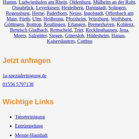
Hamm
,
Ludwigshafen am Rhein
,
Oldenburg
,
Mülheim an der Ruhr
,
Osnabrück
,
Leverkusen
,
Heidelberg
,
Darmstadt
,
Solingen
,
Regensburg
,
Herne
,
Paderborn
,
Neuss
,
Ingolstadt
,
Offenbach am
Main
,
Fürth
,
Ulm
,
Heilbronn
,
Pforzheim
,
Würzburg
,
Wolfsburg
,
Göttingen
,
Bottrop
,
Reutlingen
,
Erlangen
,
Bremerhaven
,
Koblenz
,
Bergisch Gladbach
,
Remscheid
,
Trier
,
Recklinghausen
,
Jena
,
Moers
,
Salzgitter
,
Siegen
,
Gütersloh
,
Hildesheim
,
Hanau
,
Kaiserslautern
,
Cottbus
Jetzt anfragen
1a-spezialreinigung.de
01556 5797138
Wichtige Links
Tatortreinigung
Entrümpelung
Messie-Haushalt