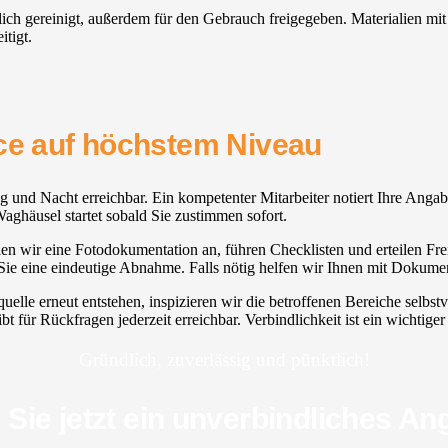
ndlich gereinigt, außerdem für den Gebrauch freigegeben. Materialien m
itigt.
ice auf höchstem Niveau
ag und Nacht erreichbar. Ein kompetenter Mitarbeiter notiert Ihre Anga
Waghäusel startet sobald Sie zustimmen sofort.
n wir eine Fotodokumentation an, führen Checklisten und erteilen Freig
n Sie eine eindeutige Abnahme. Falls nötig helfen wir Ihnen mit Dokume
uelle erneut entstehen, inspizieren wir die betroffenen Bereiche selb
t für Rückfragen jederzeit erreichbar. Verbindlichkeit ist ein wichtige
Gründlich, zuverlässig und pünktlich!
 Sie jetzt ein unverbindliches An