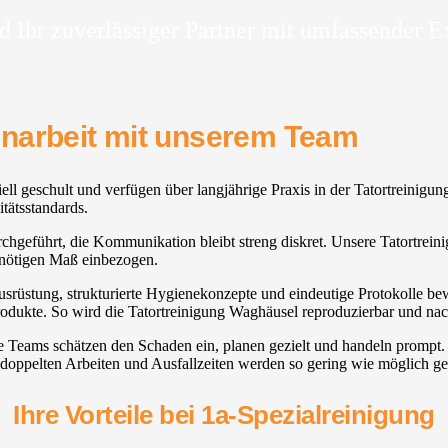
d Ihr zuverlässiger Partner mit umfassender E
enarbeit mit unserem Team
iell geschult und verfügen über langjährige Praxis in der Tatortreinigu
tätsstandards.
rchgeführt, die Kommunikation bleibt streng diskret. Unsere Tatortreinig
nötigen Maß einbezogen.
usrüstung, strukturierte Hygienekonzepte und eindeutige Protokolle be
Produkte. So wird die Tatortreinigung Waghäusel reproduzierbar und nac
re Teams schätzen den Schaden ein, planen gezielt und handeln promp
 doppelten Arbeiten und Ausfallzeiten werden so gering wie möglich ge
Ihre Vorteile bei 1a-Spezialreinigung