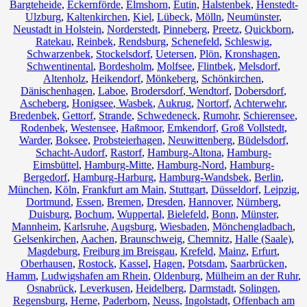
Bargteheide
,
Eckernförde
,
Elmshorn
,
Eutin
,
Halstenbek
,
Henstedt-
Ulzburg
,
Kaltenkirchen
,
Kiel
,
Lübeck
,
Mölln
,
Neumünster
,
Neustadt in Holstein
,
Norderstedt
,
Pinneberg
,
Preetz
,
Quickborn
,
Ratekau
,
Reinbek
,
Rendsburg
,
Schenefeld
,
Schleswig
,
Schwarzenbek
,
Stockelsdorf
,
Uetersen
,
Plön
,
Kronshagen
,
Schwentinental
,
Bordesholm
,
Molfsee
,
Flintbek
,
Melsdorf
,
Altenholz
,
Heikendorf
,
Mönkeberg
,
Schönkirchen
,
Dänischenhagen
,
Laboe
,
Brodersdorf
,
Wendtorf
,
Dobersdorf
,
Ascheberg
,
Honigsee
,
Wasbek
,
Aukrug
,
Nortorf
,
Achterwehr
,
Bredenbek
,
Gettorf
,
Strande
,
Schwedeneck
,
Rumohr
,
Schierensee
,
Rodenbek
,
Westensee
,
Haßmoor
,
Emkendorf
,
Groß Vollstedt
,
Warder
,
Boksee
,
Probsteierhagen
,
Neuwittenberg
,
Büdelsdorf
,
Schacht-Audorf
,
Rastorf
,
Hamburg-Altona
,
Hamburg-
Eimsbüttel
,
Hamburg-Mitte
,
Hamburg-Nord
,
Hamburg-
Bergedorf
,
Hamburg-Harburg
,
Hamburg-Wandsbek
,
Berlin
,
München
,
Köln
,
Frankfurt am Main
,
Stuttgart
,
Düsseldorf
,
Leipzig
,
Dortmund
,
Essen
,
Bremen
,
Dresden
,
Hannover
,
Nürnberg
,
Duisburg
,
Bochum
,
Wuppertal
,
Bielefeld
,
Bonn
,
Münster
,
Mannheim
,
Karlsruhe
,
Augsburg
,
Wiesbaden
,
Mönchengladbach
,
Gelsenkirchen
,
Aachen
,
Braunschweig
,
Chemnitz⁠
,
Halle (Saale)
,
Magdeburg
,
Freiburg im Breisgau
,
Krefeld
,
Mainz
,
Erfurt
,
Oberhausen
,
Rostock
,
Kassel
,
Hagen
,
Potsdam
,
Saarbrücken
,
Hamm
,
Ludwigshafen am Rhein
,
Oldenburg
,
Mülheim an der Ruhr
,
Osnabrück
,
Leverkusen
,
Heidelberg
,
Darmstadt
,
Solingen
,
Regensburg
,
Herne
,
Paderborn
,
Neuss
,
Ingolstadt
,
Offenbach am