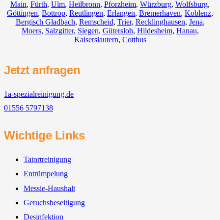
Main
,
Fürth
,
Ulm
,
Heilbronn
,
Pforzheim
,
Würzburg
,
Wolfsburg
,
Göttingen
,
Bottrop
,
Reutlingen
,
Erlangen
,
Bremerhaven
,
Koblenz
,
Bergisch Gladbach
,
Remscheid
,
Trier
,
Recklinghausen
,
Jena
,
Moers
,
Salzgitter
,
Siegen
,
Gütersloh
,
Hildesheim
,
Hanau
,
Kaiserslautern
,
Cottbus
Jetzt anfragen
1a-spezialreinigung.de
01556 5797138
Wichtige Links
Tatortreinigung
Entrümpelung
Messie-Haushalt
Geruchsbeseitigung
Desinfektion