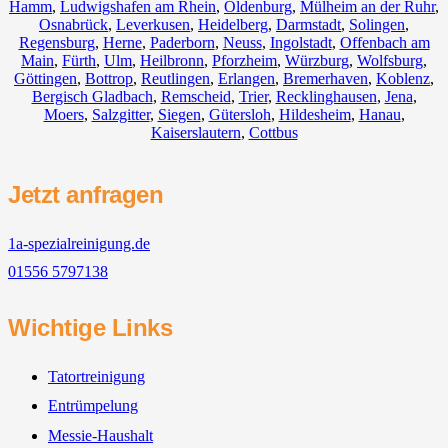
Hamm
,
Ludwigshafen am Rhein
,
Oldenburg
,
Mülheim an der Ruhr
,
Osnabrück
,
Leverkusen
,
Heidelberg
,
Darmstadt
,
Solingen
,
Regensburg
,
Herne
,
Paderborn
,
Neuss
,
Ingolstadt
,
Offenbach am
Main
,
Fürth
,
Ulm
,
Heilbronn
,
Pforzheim
,
Würzburg
,
Wolfsburg
,
Göttingen
,
Bottrop
,
Reutlingen
,
Erlangen
,
Bremerhaven
,
Koblenz
,
Bergisch Gladbach
,
Remscheid
,
Trier
,
Recklinghausen
,
Jena
,
Moers
,
Salzgitter
,
Siegen
,
Gütersloh
,
Hildesheim
,
Hanau
,
Kaiserslautern
,
Cottbus
Jetzt anfragen
1a-spezialreinigung.de
01556 5797138
Wichtige Links
Tatortreinigung
Entrümpelung
Messie-Haushalt