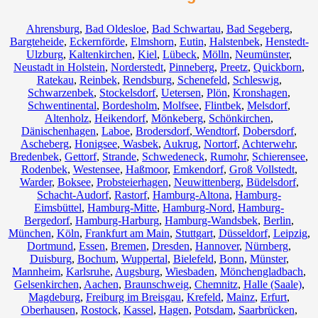
Ahrensburg
,
Bad Oldesloe
,
Bad Schwartau
,
Bad Segeberg
,
Bargteheide
,
Eckernförde
,
Elmshorn
,
Eutin
,
Halstenbek
,
Henstedt-
Ulzburg
,
Kaltenkirchen
,
Kiel
,
Lübeck
,
Mölln
,
Neumünster
,
Neustadt in Holstein
,
Norderstedt
,
Pinneberg
,
Preetz
,
Quickborn
,
Ratekau
,
Reinbek
,
Rendsburg
,
Schenefeld
,
Schleswig
,
Schwarzenbek
,
Stockelsdorf
,
Uetersen
,
Plön
,
Kronshagen
,
Schwentinental
,
Bordesholm
,
Molfsee
,
Flintbek
,
Melsdorf
,
Altenholz
,
Heikendorf
,
Mönkeberg
,
Schönkirchen
,
Dänischenhagen
,
Laboe
,
Brodersdorf
,
Wendtorf
,
Dobersdorf
,
Ascheberg
,
Honigsee
,
Wasbek
,
Aukrug
,
Nortorf
,
Achterwehr
,
Bredenbek
,
Gettorf
,
Strande
,
Schwedeneck
,
Rumohr
,
Schierensee
,
Rodenbek
,
Westensee
,
Haßmoor
,
Emkendorf
,
Groß Vollstedt
,
Warder
,
Boksee
,
Probsteierhagen
,
Neuwittenberg
,
Büdelsdorf
,
Schacht-Audorf
,
Rastorf
,
Hamburg-Altona
,
Hamburg-
Eimsbüttel
,
Hamburg-Mitte
,
Hamburg-Nord
,
Hamburg-
Bergedorf
,
Hamburg-Harburg
,
Hamburg-Wandsbek
,
Berlin
,
München
,
Köln
,
Frankfurt am Main
,
Stuttgart
,
Düsseldorf
,
Leipzig
,
Dortmund
,
Essen
,
Bremen
,
Dresden
,
Hannover
,
Nürnberg
,
Duisburg
,
Bochum
,
Wuppertal
,
Bielefeld
,
Bonn
,
Münster
,
Mannheim
,
Karlsruhe
,
Augsburg
,
Wiesbaden
,
Mönchengladbach
,
Gelsenkirchen
,
Aachen
,
Braunschweig
,
Chemnitz⁠
,
Halle (Saale)
,
Magdeburg
,
Freiburg im Breisgau
,
Krefeld
,
Mainz
,
Erfurt
,
Oberhausen
,
Rostock
,
Kassel
,
Hagen
,
Potsdam
,
Saarbrücken
,