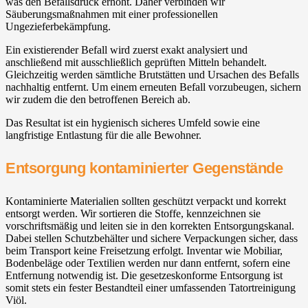
was den Befallsdruck erhöht. Daher verbinden wir
Säuberungsmaßnahmen mit einer professionellen
Ungezieferbekämpfung.
Ein existierender Befall wird zuerst exakt analysiert und
anschließend mit ausschließlich geprüften Mitteln behandelt.
Gleichzeitig werden sämtliche Brutstätten und Ursachen des Befalls
nachhaltig entfernt. Um einem erneuten Befall vorzubeugen, sichern
wir zudem die den betroffenen Bereich ab.
Das Resultat ist ein hygienisch sicheres Umfeld sowie eine
langfristige Entlastung für die alle Bewohner.
Entsorgung kontaminierter Gegenstände
Kontaminierte Materialien sollten geschützt verpackt und korrekt
entsorgt werden. Wir sortieren die Stoffe, kennzeichnen sie
vorschriftsmäßig und leiten sie in den korrekten Entsorgungskanal.
Dabei stellen Schutzbehälter und sichere Verpackungen sicher, dass
beim Transport keine Freisetzung erfolgt. Inventar wie Mobiliar,
Bodenbeläge oder Textilien werden nur dann entfernt, sofern eine
Entfernung notwendig ist. Die gesetzeskonforme Entsorgung ist
somit stets ein fester Bestandteil einer umfassenden Tatortreinigung
Viöl.