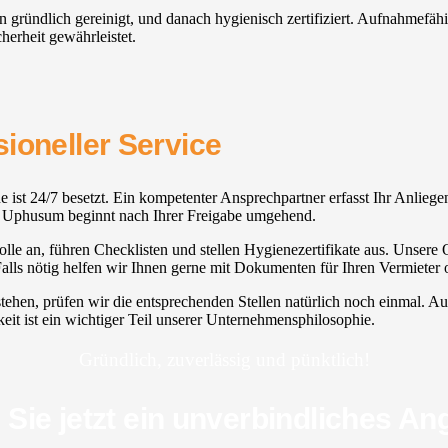
en gründlich gereinigt, und danach hygienisch zertifiziert. Aufnahmefäh
herheit gewährleistet.
ioneller Service
ne ist 24/7 besetzt. Ein kompetenter Ansprechpartner erfasst Ihr Anlieg
gung Uphusum beginnt nach Ihrer Freigabe umgehend.
lle an, führen Checklisten und stellen Hygienezertifikate aus. Unsere Q
lls nötig helfen wir Ihnen gerne mit Dokumenten für Ihren Vermieter 
stehen, prüfen wir die entsprechenden Stellen natürlich noch einmal. A
hkeit ist ein wichtiger Teil unserer Unternehmensphilosophie.
Gründlich, zuverlässig und pünktlich!
 Sie jetzt ein unverbindliches An