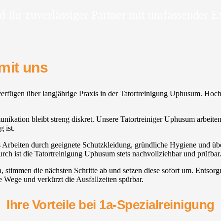
d Ihr zuverlässiger Partner mit umfassender E
mit uns
verfügen über langjährige Praxis in der Tatortreinigung Uphusum. Hoc
munikation bleibt streng diskret. Unsere Tatortreiniger Uphusum arbeite
 ist.
es Arbeiten durch geeignete Schutzkleidung, gründliche Hygiene und übe
ch ist die Tatortreinigung Uphusum stets nachvollziehbar und prüfbar
n, stimmen die nächsten Schritte ab und setzen diese sofort um. Entso
e Wege und verkürzt die Ausfallzeiten spürbar.
Ihre Vorteile bei 1a-Spezialreinigung