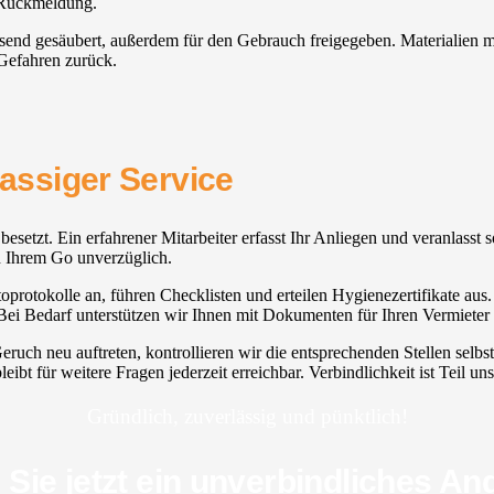
 Rückmeldung.
assend gesäubert, außerdem für den Gebrauch freigegeben. Materialien m
 Gefahren zurück.
lassiger Service
 besetzt. Ein erfahrener Mitarbeiter erfasst Ihr Anliegen und veranlasst
h Ihrem Go unverzüglich.
oprotokolle an, führen Checklisten und erteilen Hygienezertifikate aus
i Bedarf unterstützen wir Ihnen mit Dokumenten für Ihren Vermieter 
ruch neu auftreten, kontrollieren wir die entsprechenden Stellen selbst
t für weitere Fragen jederzeit erreichbar. Verbindlichkeit ist Teil uns
Gründlich, zuverlässig und pünktlich!
 Sie jetzt ein unverbindliches An