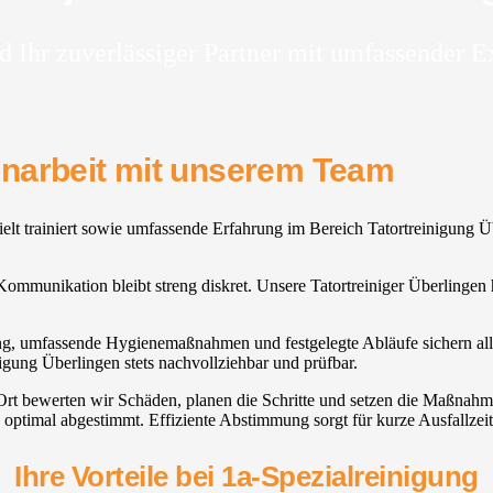
d Ihr zuverlässiger Partner mit umfassender E
enarbeit mit unserem Team
ielt trainiert sowie umfassende Erfahrung im Bereich Tatortreinigung Üb
ie Kommunikation bleibt streng diskret. Unsere Tatortreiniger Überling
ung, umfassende Hygienemaßnahmen und festgelegte Abläufe sichern alle
nigung Überlingen stets nachvollziehbar und prüfbar.
 Ort bewerten wir Schäden, planen die Schritte und setzen die Maßna
optimal abgestimmt. Effiziente Abstimmung sorgt für kurze Ausfallzei
Ihre Vorteile bei 1a-Spezialreinigung