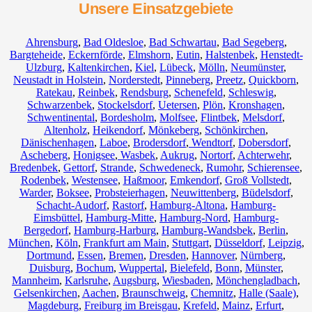
Unsere Einsatzgebiete
Ahrensburg
,
Bad Oldesloe
,
Bad Schwartau
,
Bad Segeberg
,
Bargteheide
,
Eckernförde
,
Elmshorn
,
Eutin
,
Halstenbek
,
Henstedt-
Ulzburg
,
Kaltenkirchen
,
Kiel
,
Lübeck
,
Mölln
,
Neumünster
,
Neustadt in Holstein
,
Norderstedt
,
Pinneberg
,
Preetz
,
Quickborn
,
Ratekau
,
Reinbek
,
Rendsburg
,
Schenefeld
,
Schleswig
,
Schwarzenbek
,
Stockelsdorf
,
Uetersen
,
Plön
,
Kronshagen
,
Schwentinental
,
Bordesholm
,
Molfsee
,
Flintbek
,
Melsdorf
,
Altenholz
,
Heikendorf
,
Mönkeberg
,
Schönkirchen
,
Dänischenhagen
,
Laboe
,
Brodersdorf
,
Wendtorf
,
Dobersdorf
,
Ascheberg
,
Honigsee
,
Wasbek
,
Aukrug
,
Nortorf
,
Achterwehr
,
Bredenbek
,
Gettorf
,
Strande
,
Schwedeneck
,
Rumohr
,
Schierensee
,
Rodenbek
,
Westensee
,
Haßmoor
,
Emkendorf
,
Groß Vollstedt
,
Warder
,
Boksee
,
Probsteierhagen
,
Neuwittenberg
,
Büdelsdorf
,
Schacht-Audorf
,
Rastorf
,
Hamburg-Altona
,
Hamburg-
Eimsbüttel
,
Hamburg-Mitte
,
Hamburg-Nord
,
Hamburg-
Bergedorf
,
Hamburg-Harburg
,
Hamburg-Wandsbek
,
Berlin
,
München
,
Köln
,
Frankfurt am Main
,
Stuttgart
,
Düsseldorf
,
Leipzig
,
Dortmund
,
Essen
,
Bremen
,
Dresden
,
Hannover
,
Nürnberg
,
Duisburg
,
Bochum
,
Wuppertal
,
Bielefeld
,
Bonn
,
Münster
,
Mannheim
,
Karlsruhe
,
Augsburg
,
Wiesbaden
,
Mönchengladbach
,
Gelsenkirchen
,
Aachen
,
Braunschweig
,
Chemnitz⁠
,
Halle (Saale)
,
Magdeburg
,
Freiburg im Breisgau
,
Krefeld
,
Mainz
,
Erfurt
,