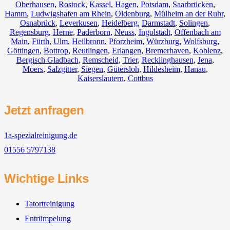
Oberhausen
,
Rostock
,
Kassel
,
Hagen
,
Potsdam
,
Saarbrücken
,
Hamm
,
Ludwigshafen am Rhein
,
Oldenburg
,
Mülheim an der Ruhr
,
Osnabrück
,
Leverkusen
,
Heidelberg
,
Darmstadt
,
Solingen
,
Regensburg
,
Herne
,
Paderborn
,
Neuss
,
Ingolstadt
,
Offenbach am
Main
,
Fürth
,
Ulm
,
Heilbronn
,
Pforzheim
,
Würzburg
,
Wolfsburg
,
Göttingen
,
Bottrop
,
Reutlingen
,
Erlangen
,
Bremerhaven
,
Koblenz
,
Bergisch Gladbach
,
Remscheid
,
Trier
,
Recklinghausen
,
Jena
,
Moers
,
Salzgitter
,
Siegen
,
Gütersloh
,
Hildesheim
,
Hanau
,
Kaiserslautern
,
Cottbus
Jetzt anfragen
1a-spezialreinigung.de
01556 5797138
Wichtige Links
Tatortreinigung
Entrümpelung