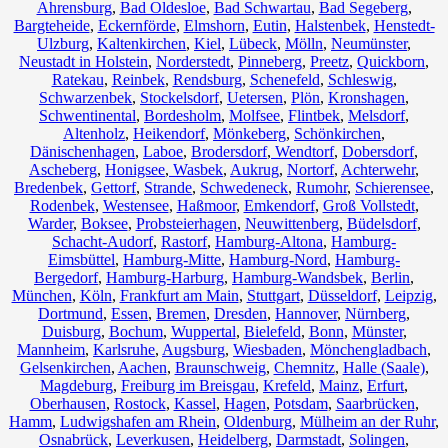
Ahrensburg
,
Bad Oldesloe
,
Bad Schwartau
,
Bad Segeberg
,
Bargteheide
,
Eckernförde
,
Elmshorn
,
Eutin
,
Halstenbek
,
Henstedt-
Ulzburg
,
Kaltenkirchen
,
Kiel
,
Lübeck
,
Mölln
,
Neumünster
,
Neustadt in Holstein
,
Norderstedt
,
Pinneberg
,
Preetz
,
Quickborn
,
Ratekau
,
Reinbek
,
Rendsburg
,
Schenefeld
,
Schleswig
,
Schwarzenbek
,
Stockelsdorf
,
Uetersen
,
Plön
,
Kronshagen
,
Schwentinental
,
Bordesholm
,
Molfsee
,
Flintbek
,
Melsdorf
,
Altenholz
,
Heikendorf
,
Mönkeberg
,
Schönkirchen
,
Dänischenhagen
,
Laboe
,
Brodersdorf
,
Wendtorf
,
Dobersdorf
,
Ascheberg
,
Honigsee
,
Wasbek
,
Aukrug
,
Nortorf
,
Achterwehr
,
Bredenbek
,
Gettorf
,
Strande
,
Schwedeneck
,
Rumohr
,
Schierensee
,
Rodenbek
,
Westensee
,
Haßmoor
,
Emkendorf
,
Groß Vollstedt
,
Warder
,
Boksee
,
Probsteierhagen
,
Neuwittenberg
,
Büdelsdorf
,
Schacht-Audorf
,
Rastorf
,
Hamburg-Altona
,
Hamburg-
Eimsbüttel
,
Hamburg-Mitte
,
Hamburg-Nord
,
Hamburg-
Bergedorf
,
Hamburg-Harburg
,
Hamburg-Wandsbek
,
Berlin
,
München
,
Köln
,
Frankfurt am Main
,
Stuttgart
,
Düsseldorf
,
Leipzig
,
Dortmund
,
Essen
,
Bremen
,
Dresden
,
Hannover
,
Nürnberg
,
Duisburg
,
Bochum
,
Wuppertal
,
Bielefeld
,
Bonn
,
Münster
,
Mannheim
,
Karlsruhe
,
Augsburg
,
Wiesbaden
,
Mönchengladbach
,
Gelsenkirchen
,
Aachen
,
Braunschweig
,
Chemnitz⁠
,
Halle (Saale)
,
Magdeburg
,
Freiburg im Breisgau
,
Krefeld
,
Mainz
,
Erfurt
,
Oberhausen
,
Rostock
,
Kassel
,
Hagen
,
Potsdam
,
Saarbrücken
,
Hamm
,
Ludwigshafen am Rhein
,
Oldenburg
,
Mülheim an der Ruhr
,
Osnabrück
,
Leverkusen
,
Heidelberg
,
Darmstadt
,
Solingen
,