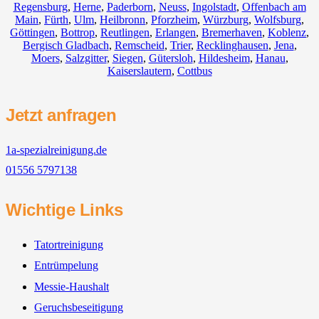
Regensburg
,
Herne
,
Paderborn
,
Neuss
,
Ingolstadt
,
Offenbach am
Main
,
Fürth
,
Ulm
,
Heilbronn
,
Pforzheim
,
Würzburg
,
Wolfsburg
,
Göttingen
,
Bottrop
,
Reutlingen
,
Erlangen
,
Bremerhaven
,
Koblenz
,
Bergisch Gladbach
,
Remscheid
,
Trier
,
Recklinghausen
,
Jena
,
Moers
,
Salzgitter
,
Siegen
,
Gütersloh
,
Hildesheim
,
Hanau
,
Kaiserslautern
,
Cottbus
Jetzt anfragen
1a-spezialreinigung.de
01556 5797138
Wichtige Links
Tatortreinigung
Entrümpelung
Messie-Haushalt
Geruchsbeseitigung