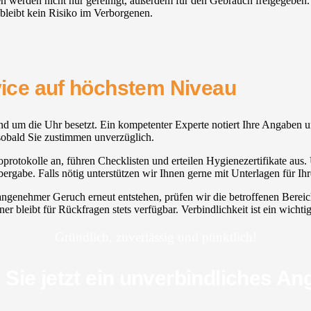
lien werden nicht nur gereinigt, außerdem für den Gebrauch freigegeben.
bleibt kein Risiko im Verborgenen.
rvice auf höchstem Niveau
und um die Uhr besetzt. Ein kompetenter Experte notiert Ihre Angaben u
 sobald Sie zustimmen unverzüglich.
oprotokolle an, führen Checklisten und erteilen Hygienezertifikate aus. 
gabe. Falls nötig unterstützen wir Ihnen gerne mit Unterlagen für Ih
nangenehmer Geruch erneut entstehen, prüfen wir die betroffenen Bere
r bleibt für Rückfragen stets verfügbar. Verbindlichkeit ist ein wicht
Gründlich, zuverlässig und pünktlich!
 Sie jetzt ein unverbindliches An