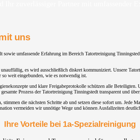
d Ihr zuverlässiger Partner mit umfassender E
mit uns
ult sowie umfassende Erfahrung im Bereich Tatortreinigung Tinningsted
auffällig, es wird ausschließlich diskret kommuniziert. Unsere Tatortre
so weit eingebunden, wie es notwendig ist.
ygienekonzepte und klare Freigabeprotokolle schützen alle Beteiligten.
 gesamte Prozess der Tatortreinigung Tinningstedt transparent und über
en, stimmen die nächsten Schritte ab und setzen diese sofort um. Jed
ination vermeiden wir unnötige Wege und können Ausfallzeiten deutlic
Ihre Vorteile bei 1a-Spezialreinigung