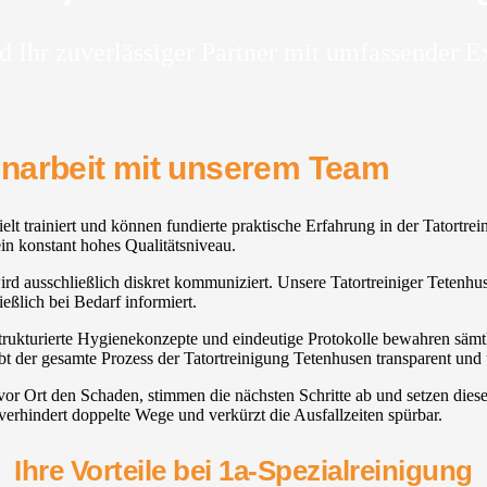
d Ihr zuverlässiger Partner mit umfassender E
enarbeit mit unserem Team
elt trainiert und können fundierte praktische Erfahrung in der Tatortre
in konstant hohes Qualitätsniveau.
 wird ausschließlich diskret kommuniziert. Unsere Tatortreiniger Tetenhu
ßlich bei Bedarf informiert.
strukturierte Hygienekonzepte und eindeutige Protokolle bewahren sämtli
t der gesamte Prozess der Tatortreinigung Tetenhusen transparent und 
 vor Ort den Schaden, stimmen die nächsten Schritte ab und setzen die
verhindert doppelte Wege und verkürzt die Ausfallzeiten spürbar.
Ihre Vorteile bei 1a-Spezialreinigung