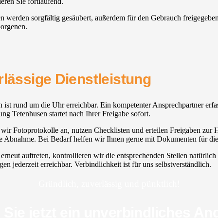
ren Sie fortlaufend.
lien werden sorgfältig gesäubert, außerdem für den Gebrauch freigegeb
borgenen.
rlässige Dienstleistung
on ist rund um die Uhr erreichbar. Ein kompetenter Ansprechpartner erfa
ung Tetenhusen startet nach Ihrer Freigabe sofort.
 wir Fotoprotokolle an, nutzen Checklisten und erteilen Freigaben zur Hy
ige Abnahme. Bei Bedarf helfen wir Ihnen gerne mit Dokumenten für di
rneut auftreten, kontrollieren wir die entsprechenden Stellen natürli
n jederzeit erreichbar. Verbindlichkeit ist für uns selbstverständlich.
Gründlich, zuverlässig und pünktlich!
 Sie jetzt ein unverbindliches An