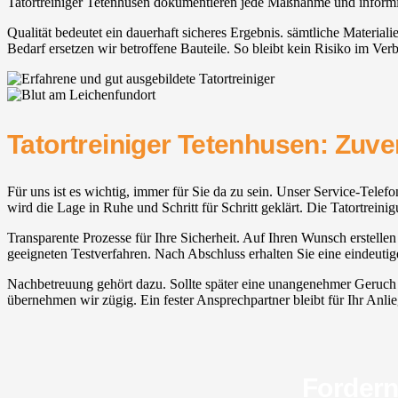
Tatortreiniger Tetenhusen dokumentieren jede Maßnahme und informie
Qualität bedeutet ein dauerhaft sicheres Ergebnis. sämtliche Materia
Bedarf ersetzen wir betroffene Bauteile. So bleibt kein Risiko im Ver
Tatortreiniger Tetenhusen: Zuve
Für uns ist es wichtig, immer für Sie da zu sein. Unser Service-Telef
wird die Lage in Ruhe und Schritt für Schritt geklärt. Die Tatortreinig
Transparente Prozesse für Ihre Sicherheit. Auf Ihren Wunsch erstellen
geeigneten Testverfahren. Nach Abschluss erhalten Sie eine eindeut
Nachbetreuung gehört dazu. Sollte später eine unangenehmer Geruch e
übernehmen wir zügig. Ein fester Ansprechpartner bleibt für Ihr Anliege
Fordern