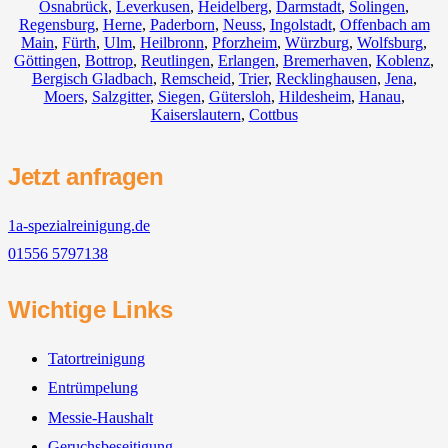
Osnabrück
,
Leverkusen
,
Heidelberg
,
Darmstadt
,
Solingen
,
Regensburg
,
Herne
,
Paderborn
,
Neuss
,
Ingolstadt
,
Offenbach am
Main
,
Fürth
,
Ulm
,
Heilbronn
,
Pforzheim
,
Würzburg
,
Wolfsburg
,
Göttingen
,
Bottrop
,
Reutlingen
,
Erlangen
,
Bremerhaven
,
Koblenz
,
Bergisch Gladbach
,
Remscheid
,
Trier
,
Recklinghausen
,
Jena
,
Moers
,
Salzgitter
,
Siegen
,
Gütersloh
,
Hildesheim
,
Hanau
,
Kaiserslautern
,
Cottbus
Jetzt anfragen
1a-spezialreinigung.de
01556 5797138
Wichtige Links
Tatortreinigung
Entrümpelung
Messie-Haushalt
Geruchsbeseitigung