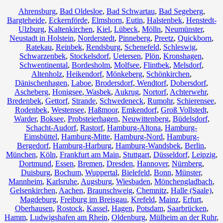
Ahrensburg
,
Bad Oldesloe
,
Bad Schwartau
,
Bad Segeberg
,
Bargteheide
,
Eckernförde
,
Elmshorn
,
Eutin
,
Halstenbek
,
Henstedt-
Ulzburg
,
Kaltenkirchen
,
Kiel
,
Lübeck
,
Mölln
,
Neumünster
,
Neustadt in Holstein
,
Norderstedt
,
Pinneberg
,
Preetz
,
Quickborn
,
Ratekau
,
Reinbek
,
Rendsburg
,
Schenefeld
,
Schleswig
,
Schwarzenbek
,
Stockelsdorf
,
Uetersen
,
Plön
,
Kronshagen
,
Schwentinental
,
Bordesholm
,
Molfsee
,
Flintbek
,
Melsdorf
,
Altenholz
,
Heikendorf
,
Mönkeberg
,
Schönkirchen
,
Dänischenhagen
,
Laboe
,
Brodersdorf
,
Wendtorf
,
Dobersdorf
,
Ascheberg
,
Honigsee
,
Wasbek
,
Aukrug
,
Nortorf
,
Achterwehr
,
Bredenbek
,
Gettorf
,
Strande
,
Schwedeneck
,
Rumohr
,
Schierensee
,
Rodenbek
,
Westensee
,
Haßmoor
,
Emkendorf
,
Groß Vollstedt
,
Warder
,
Boksee
,
Probsteierhagen
,
Neuwittenberg
,
Büdelsdorf
,
Schacht-Audorf
,
Rastorf
,
Hamburg-Altona
,
Hamburg-
Eimsbüttel
,
Hamburg-Mitte
,
Hamburg-Nord
,
Hamburg-
Bergedorf
,
Hamburg-Harburg
,
Hamburg-Wandsbek
,
Berlin
,
München
,
Köln
,
Frankfurt am Main
,
Stuttgart
,
Düsseldorf
,
Leipzig
,
Dortmund
,
Essen
,
Bremen
,
Dresden
,
Hannover
,
Nürnberg
,
Duisburg
,
Bochum
,
Wuppertal
,
Bielefeld
,
Bonn
,
Münster
,
Mannheim
,
Karlsruhe
,
Augsburg
,
Wiesbaden
,
Mönchengladbach
,
Gelsenkirchen
,
Aachen
,
Braunschweig
,
Chemnitz⁠
,
Halle (Saale)
,
Magdeburg
,
Freiburg im Breisgau
,
Krefeld
,
Mainz
,
Erfurt
,
Oberhausen
,
Rostock
,
Kassel
,
Hagen
,
Potsdam
,
Saarbrücken
,
Hamm
,
Ludwigshafen am Rhein
,
Oldenburg
,
Mülheim an der Ruhr
,