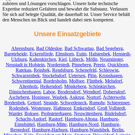
zuhören und Lösungen vorschlagen. Unsere hohe technische
Expertise reduziert Gefahren und bewahrt die Substanz. Verlassen
Sie sich auf belegte Qualität, die dauerhaft ist. Unser Service behält
den Menschen im Blick und handelt dabei stets kompetent.
Unsere Einsatzgebiete
Ahrensburg
,
Bad Oldesloe
,
Bad Schwartau
,
Bad Segeberg
,
Bargteheide
,
Eckernförde
,
Elmshorn
,
Eutin
,
Halstenbek
,
Henstedt-
Ulzburg
,
Kaltenkirchen
,
Kiel
,
Lübeck
,
Mölln
,
Neumünster
,
Neustadt in Holstein
,
Norderstedt
,
Pinneberg
,
Preetz
,
Quickborn
,
Ratekau
,
Reinbek
,
Rendsburg
,
Schenefeld
,
Schleswig
,
Schwarzenbek
,
Stockelsdorf
,
Uetersen
,
Plön
,
Kronshagen
,
Schwentinental
,
Bordesholm
,
Molfsee
,
Flintbek
,
Melsdorf
,
Altenholz
,
Heikendorf
,
Mönkeberg
,
Schönkirchen
,
Dänischenhagen
,
Laboe
,
Brodersdorf
,
Wendtorf
,
Dobersdorf
,
Ascheberg
,
Honigsee
,
Wasbek
,
Aukrug
,
Nortorf
,
Achterwehr
,
Bredenbek
,
Gettorf
,
Strande
,
Schwedeneck
,
Rumohr
,
Schierensee
,
Rodenbek
,
Westensee
,
Haßmoor
,
Emkendorf
,
Groß Vollstedt
,
Warder
,
Boksee
,
Probsteierhagen
,
Neuwittenberg
,
Büdelsdorf
,
Schacht-Audorf
,
Rastorf
,
Hamburg-Altona
,
Hamburg-
Eimsbüttel
,
Hamburg-Mitte
,
Hamburg-Nord
,
Hamburg-
Bergedorf
,
Hamburg-Harburg
,
Hamburg-Wandsbek
,
Berlin
,