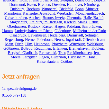
München
,
Köln
,
Frankfurt am Main
,
Stuttgart
,
Düsseldorf
,
Leipzig
,
Dortmund
,
Essen
,
Bremen
,
Dresden
,
Hannover
,
Nürnberg
,
Duisburg
,
Bochum
,
Wuppertal
,
Bielefeld
,
Bonn
,
Münster
,
Mannheim
,
Karlsruhe
,
Augsburg
,
Wiesbaden
,
Mönchengladbach
,
Gelsenkirchen
,
Aachen
,
Braunschweig
,
Chemnitz⁠
,
Halle (Saale)
,
Magdeburg
,
Freiburg im Breisgau
,
Krefeld
,
Mainz
,
Erfurt
,
Oberhausen
,
Rostock
,
Kassel
,
Hagen
,
Potsdam
,
Saarbrücken
,
Hamm
,
Ludwigshafen am Rhein
,
Oldenburg
,
Mülheim an der Ruhr
,
Osnabrück
,
Leverkusen
,
Heidelberg
,
Darmstadt
,
Solingen
,
Regensburg
,
Herne
,
Paderborn
,
Neuss
,
Ingolstadt
,
Offenbach am
Main
,
Fürth
,
Ulm
,
Heilbronn
,
Pforzheim
,
Würzburg
,
Wolfsburg
,
Göttingen
,
Bottrop
,
Reutlingen
,
Erlangen
,
Bremerhaven
,
Koblenz
,
Bergisch Gladbach
,
Remscheid
,
Trier
,
Recklinghausen
,
Jena
,
Moers
,
Salzgitter
,
Siegen
,
Gütersloh
,
Hildesheim
,
Hanau
,
Kaiserslautern
,
Cottbus
Jetzt anfragen
1a-spezialreinigung.de
01556 5797138
Wichtige Links