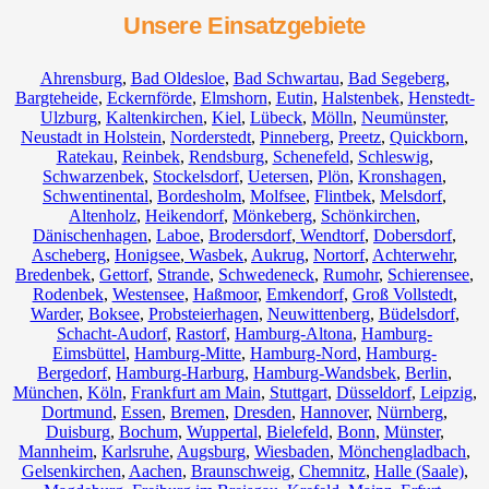
Unsere Einsatzgebiete
Ahrensburg
,
Bad Oldesloe
,
Bad Schwartau
,
Bad Segeberg
,
Bargteheide
,
Eckernförde
,
Elmshorn
,
Eutin
,
Halstenbek
,
Henstedt-
Ulzburg
,
Kaltenkirchen
,
Kiel
,
Lübeck
,
Mölln
,
Neumünster
,
Neustadt in Holstein
,
Norderstedt
,
Pinneberg
,
Preetz
,
Quickborn
,
Ratekau
,
Reinbek
,
Rendsburg
,
Schenefeld
,
Schleswig
,
Schwarzenbek
,
Stockelsdorf
,
Uetersen
,
Plön
,
Kronshagen
,
Schwentinental
,
Bordesholm
,
Molfsee
,
Flintbek
,
Melsdorf
,
Altenholz
,
Heikendorf
,
Mönkeberg
,
Schönkirchen
,
Dänischenhagen
,
Laboe
,
Brodersdorf
,
Wendtorf
,
Dobersdorf
,
Ascheberg
,
Honigsee
,
Wasbek
,
Aukrug
,
Nortorf
,
Achterwehr
,
Bredenbek
,
Gettorf
,
Strande
,
Schwedeneck
,
Rumohr
,
Schierensee
,
Rodenbek
,
Westensee
,
Haßmoor
,
Emkendorf
,
Groß Vollstedt
,
Warder
,
Boksee
,
Probsteierhagen
,
Neuwittenberg
,
Büdelsdorf
,
Schacht-Audorf
,
Rastorf
,
Hamburg-Altona
,
Hamburg-
Eimsbüttel
,
Hamburg-Mitte
,
Hamburg-Nord
,
Hamburg-
Bergedorf
,
Hamburg-Harburg
,
Hamburg-Wandsbek
,
Berlin
,
München
,
Köln
,
Frankfurt am Main
,
Stuttgart
,
Düsseldorf
,
Leipzig
,
Dortmund
,
Essen
,
Bremen
,
Dresden
,
Hannover
,
Nürnberg
,
Duisburg
,
Bochum
,
Wuppertal
,
Bielefeld
,
Bonn
,
Münster
,
Mannheim
,
Karlsruhe
,
Augsburg
,
Wiesbaden
,
Mönchengladbach
,
Gelsenkirchen
,
Aachen
,
Braunschweig
,
Chemnitz⁠
,
Halle (Saale)
,