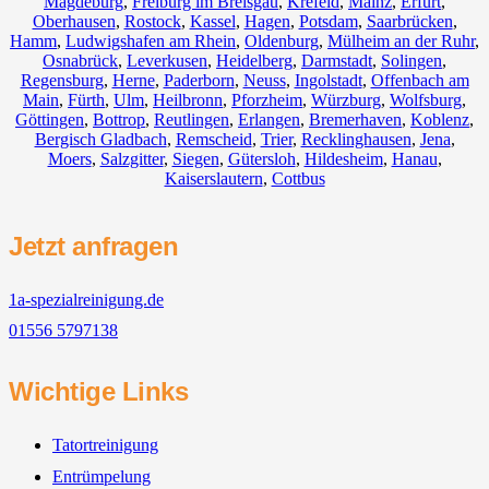
Magdeburg
,
Freiburg im Breisgau
,
Krefeld
,
Mainz
,
Erfurt
,
Oberhausen
,
Rostock
,
Kassel
,
Hagen
,
Potsdam
,
Saarbrücken
,
Hamm
,
Ludwigshafen am Rhein
,
Oldenburg
,
Mülheim an der Ruhr
,
Osnabrück
,
Leverkusen
,
Heidelberg
,
Darmstadt
,
Solingen
,
Regensburg
,
Herne
,
Paderborn
,
Neuss
,
Ingolstadt
,
Offenbach am
Main
,
Fürth
,
Ulm
,
Heilbronn
,
Pforzheim
,
Würzburg
,
Wolfsburg
,
Göttingen
,
Bottrop
,
Reutlingen
,
Erlangen
,
Bremerhaven
,
Koblenz
,
Bergisch Gladbach
,
Remscheid
,
Trier
,
Recklinghausen
,
Jena
,
Moers
,
Salzgitter
,
Siegen
,
Gütersloh
,
Hildesheim
,
Hanau
,
Kaiserslautern
,
Cottbus
Jetzt anfragen
1a-spezialreinigung.de
01556 5797138
Wichtige Links
Tatortreinigung
Entrümpelung