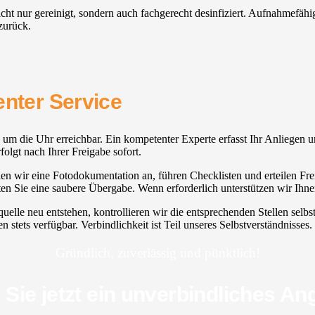
nicht nur gereinigt, sondern auch fachgerecht desinfiziert. Aufnahmefä
zurück.
enter Service
nd um die Uhr erreichbar. Ein kompetenter Experte erfasst Ihr Anliegen 
olgt nach Ihrer Freigabe sofort.
n wir eine Fotodokumentation an, führen Checklisten und erteilen Frei
en Sie eine saubere Übergabe. Wenn erforderlich unterstützen wir Ihne
elle neu entstehen, kontrollieren wir die entsprechenden Stellen selbs
n stets verfügbar. Verbindlichkeit ist Teil unseres Selbstverständnisses.
Gründlich, zuverlässig und pünktlich!
 Sie jetzt ein unverbindliches An