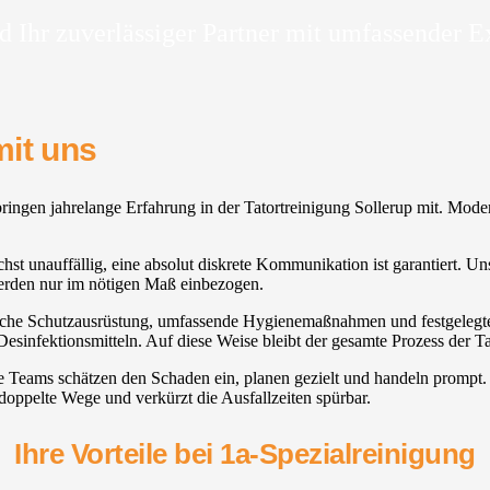
d Ihr zuverlässiger Partner mit umfassender E
mit uns
ingen jahrelange Erfahrung in der Tatortreinigung Sollerup mit. Modern
chst unauffällig, eine absolut diskrete Kommunikation ist garantiert. Un
erden nur im nötigen Maß einbezogen.
iche Schutzausrüstung, umfassende Hygienemaßnahmen und festgelegte Abl
esinfektionsmitteln. Auf diese Weise bleibt der gesamte Prozess der Ta
re Teams schätzen den Schaden ein, planen gezielt und handeln promp
 doppelte Wege und verkürzt die Ausfallzeiten spürbar.
Ihre Vorteile bei 1a-Spezialreinigung