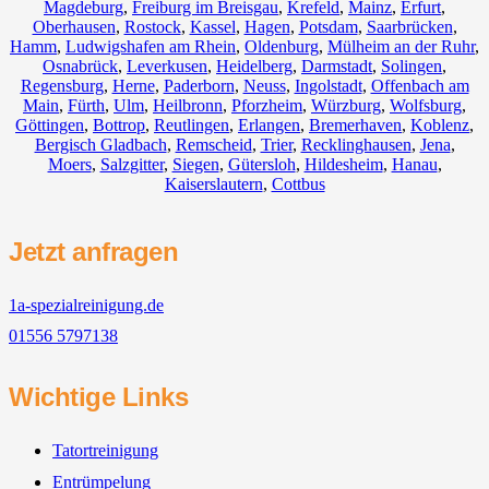
Magdeburg
,
Freiburg im Breisgau
,
Krefeld
,
Mainz
,
Erfurt
,
Oberhausen
,
Rostock
,
Kassel
,
Hagen
,
Potsdam
,
Saarbrücken
,
Hamm
,
Ludwigshafen am Rhein
,
Oldenburg
,
Mülheim an der Ruhr
,
Osnabrück
,
Leverkusen
,
Heidelberg
,
Darmstadt
,
Solingen
,
Regensburg
,
Herne
,
Paderborn
,
Neuss
,
Ingolstadt
,
Offenbach am
Main
,
Fürth
,
Ulm
,
Heilbronn
,
Pforzheim
,
Würzburg
,
Wolfsburg
,
Göttingen
,
Bottrop
,
Reutlingen
,
Erlangen
,
Bremerhaven
,
Koblenz
,
Bergisch Gladbach
,
Remscheid
,
Trier
,
Recklinghausen
,
Jena
,
Moers
,
Salzgitter
,
Siegen
,
Gütersloh
,
Hildesheim
,
Hanau
,
Kaiserslautern
,
Cottbus
Jetzt anfragen
1a-spezialreinigung.de
01556 5797138
Wichtige Links
Tatortreinigung
Entrümpelung