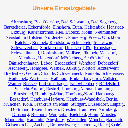
Unsere Einsatzgebiete
Ahrensburg
,
Bad Oldesloe
,
Bad Schwartau
,
Bad Segeberg
,
Bargteheide
,
Eckernförde
,
Elmshorn
,
Eutin
,
Halstenbek
,
Henstedt-
Ulzburg
,
Kaltenkirchen
,
Kiel
,
Lübeck
,
Mölln
,
Neumünster
,
Neustadt in Holstein
,
Norderstedt
,
Pinneberg
,
Preetz
,
Quickborn
,
Ratekau
,
Reinbek
,
Rendsburg
,
Schenefeld
,
Schleswig
,
Schwarzenbek
,
Stockelsdorf
,
Uetersen
,
Plön
,
Kronshagen
,
Schwentinental
,
Bordesholm
,
Molfsee
,
Flintbek
,
Melsdorf
,
Altenholz
,
Heikendorf
,
Mönkeberg
,
Schönkirchen
,
Dänischenhagen
,
Laboe
,
Brodersdorf
,
Wendtorf
,
Dobersdorf
,
Ascheberg
,
Honigsee
,
Wasbek
,
Aukrug
,
Nortorf
,
Achterwehr
,
Bredenbek
,
Gettorf
,
Strande
,
Schwedeneck
,
Rumohr
,
Schierensee
,
Rodenbek
,
Westensee
,
Haßmoor
,
Emkendorf
,
Groß Vollstedt
,
Warder
,
Boksee
,
Probsteierhagen
,
Neuwittenberg
,
Büdelsdorf
,
Schacht-Audorf
,
Rastorf
,
Hamburg-Altona
,
Hamburg-
Eimsbüttel
,
Hamburg-Mitte
,
Hamburg-Nord
,
Hamburg-
Bergedorf
,
Hamburg-Harburg
,
Hamburg-Wandsbek
,
Berlin
,
München
,
Köln
,
Frankfurt am Main
,
Stuttgart
,
Düsseldorf
,
Leipzig
,
Dortmund
,
Essen
,
Bremen
,
Dresden
,
Hannover
,
Nürnberg
,
Duisburg
,
Bochum
,
Wuppertal
,
Bielefeld
,
Bonn
,
Münster
,
Mannheim
,
Karlsruhe
,
Augsburg
,
Wiesbaden
,
Mönchengladbach
,
Gelsenkirchen
,
Aachen
,
Braunschweig
,
Chemnitz⁠
,
Halle (Saale)
,