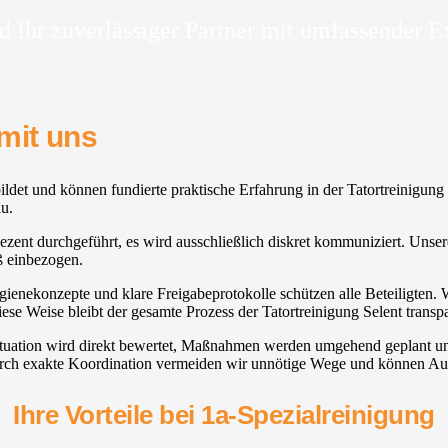
d Ihr zuverlässiger Partner mit umfassender E
mit uns
ebildet und können fundierte praktische Erfahrung in der Tatortreinigu
au.
ent durchgeführt, es wird ausschließlich diskret kommuniziert. Unsere
 einbezogen.
gienekonzepte und klare Freigabeprotokolle schützen alle Beteiligten. Wi
ese Weise bleibt der gesamte Prozess der Tatortreinigung Selent transp
Situation wird direkt bewertet, Maßnahmen werden umgehend geplant u
urch exakte Koordination vermeiden wir unnötige Wege und können Ausf
Ihre Vorteile bei 1a-Spezialreinigung