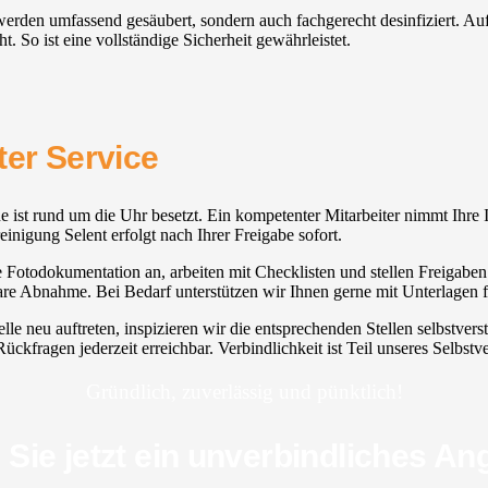
ien werden umfassend gesäubert, sondern auch fachgerecht desinfiziert.
. So ist eine vollständige Sicherheit gewährleistet.
ter Service
ine ist rund um die Uhr besetzt. Ein kompetenter Mitarbeiter nimmt Ihre
inigung Selent erfolgt nach Ihrer Freigabe sofort.
ne Fotodokumentation an, arbeiten mit Checklisten und stellen Freigabe
e Abnahme. Bei Bedarf unterstützen wir Ihnen gerne mit Unterlagen fü
lle neu auftreten, inspizieren wir die entsprechenden Stellen selbstver
ckfragen jederzeit erreichbar. Verbindlichkeit ist Teil unseres Selbstve
Gründlich, zuverlässig und pünktlich!
 Sie jetzt ein unverbindliches An