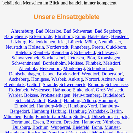
behält den Menschen im Blick und handelt immer kompetent.
Unsere Einsatzgebiete
Ahrensburg
,
Bad Oldesloe
,
Bad Schwartau
,
Bad Segeberg
,
Bargteheide
,
Eckernförde
,
Elmshorn
,
Eutin
,
Halstenbek
,
Henstedt-
Ulzburg
,
Kaltenkirchen
,
Kiel
,
Lübeck
,
Mölln
,
Neumünster
,
Neustadt in Holstein
,
Norderstedt
,
Pinneberg
,
Preetz
,
Quickborn
,
Ratekau
,
Reinbek
,
Rendsburg
,
Schenefeld
,
Schleswig
,
Schwarzenbek
,
Stockelsdorf
,
Uetersen
,
Plön
,
Kronshagen
,
Schwentinental
,
Bordesholm
,
Molfsee
,
Flintbek
,
Melsdorf
,
Altenholz
,
Heikendorf
,
Mönkeberg
,
Schönkirchen
,
Dänischenhagen
,
Laboe
,
Brodersdorf
,
Wendtorf
,
Dobersdorf
,
Ascheberg
,
Honigsee
,
Wasbek
,
Aukrug
,
Nortorf
,
Achterwehr
,
Bredenbek
,
Gettorf
,
Strande
,
Schwedeneck
,
Rumohr
,
Schierensee
,
Rodenbek
,
Westensee
,
Haßmoor
,
Emkendorf
,
Groß Vollstedt
,
Warder
,
Boksee
,
Probsteierhagen
,
Neuwittenberg
,
Büdelsdorf
,
Schacht-Audorf
,
Rastorf
,
Hamburg-Altona
,
Hamburg-
Eimsbüttel
,
Hamburg-Mitte
,
Hamburg-Nord
,
Hamburg-
Bergedorf
,
Hamburg-Harburg
,
Hamburg-Wandsbek
,
Berlin
,
München
,
Köln
,
Frankfurt am Main
,
Stuttgart
,
Düsseldorf
,
Leipzig
,
Dortmund
,
Essen
,
Bremen
,
Dresden
,
Hannover
,
Nürnberg
,
Duisburg
,
Bochum
,
Wuppertal
,
Bielefeld
,
Bonn
,
Münster
,
Mannheim
,
Karlsruhe
,
Augsburg
,
Wiesbaden
,
Mönchengladbach
,