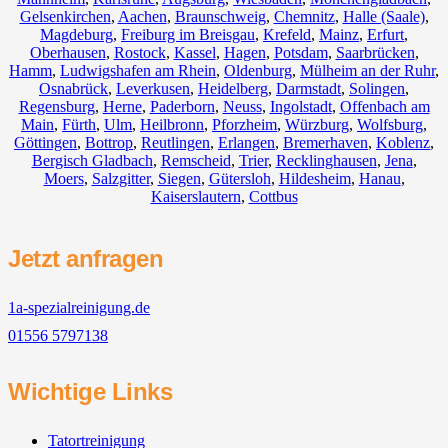
Gelsenkirchen
,
Aachen
,
Braunschweig
,
Chemnitz⁠
,
Halle (Saale)
,
Magdeburg
,
Freiburg im Breisgau
,
Krefeld
,
Mainz
,
Erfurt
,
Oberhausen
,
Rostock
,
Kassel
,
Hagen
,
Potsdam
,
Saarbrücken
,
Hamm
,
Ludwigshafen am Rhein
,
Oldenburg
,
Mülheim an der Ruhr
,
Osnabrück
,
Leverkusen
,
Heidelberg
,
Darmstadt
,
Solingen
,
Regensburg
,
Herne
,
Paderborn
,
Neuss
,
Ingolstadt
,
Offenbach am
Main
,
Fürth
,
Ulm
,
Heilbronn
,
Pforzheim
,
Würzburg
,
Wolfsburg
,
Göttingen
,
Bottrop
,
Reutlingen
,
Erlangen
,
Bremerhaven
,
Koblenz
,
Bergisch Gladbach
,
Remscheid
,
Trier
,
Recklinghausen
,
Jena
,
Moers
,
Salzgitter
,
Siegen
,
Gütersloh
,
Hildesheim
,
Hanau
,
Kaiserslautern
,
Cottbus
Jetzt anfragen
1a-spezialreinigung.de
01556 5797138
Wichtige Links
Tatortreinigung