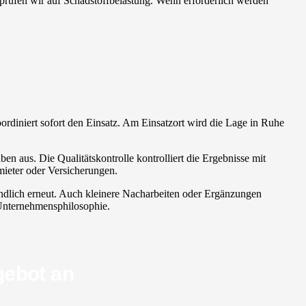
erprüfen wir auf Schadstoffbelastung. Wenn erforderlich werden
koordiniert sofort den Einsatz. Am Einsatzort wird die Lage in Ruhe
n aus. Die Qualitätskontrolle kontrolliert die Ergebnisse mit
mieter oder Versicherungen.
tändlich erneut. Auch kleinere Nacharbeiten oder Ergänzungen
r Unternehmensphilosophie.
gebot an