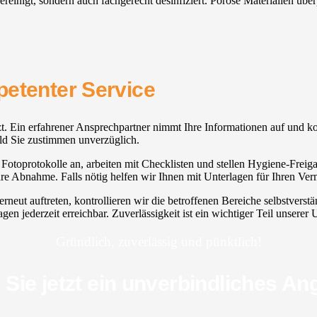
ereinigt, sondern auch fachgerecht desinfiziert. Poröse Materialien üb
petenter Service
setzt. Ein erfahrener Ansprechpartner nimmt Ihre Informationen auf und 
ald Sie zustimmen unverzüglich.
otoprotokolle an, arbeiten mit Checklisten und stellen Hygiene-Freigabe
e Abnahme. Falls nötig helfen wir Ihnen mit Unterlagen für Ihren Ver
neut auftreten, kontrollieren wir die betroffenen Bereiche selbstvers
gen jederzeit erreichbar. Zuverlässigkeit ist ein wichtiger Teil unsere
Gründlich, zuverlässig und pünktlich!
 Sie jetzt ein unverbindliches An