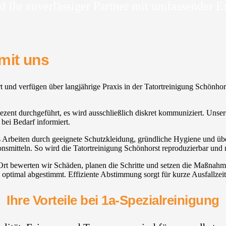
d Ihr zuverlässiger Partner mit umfassender E
mit uns
rt und verfügen über langjährige Praxis in der Tatortreinigung Schönh
nt durchgeführt, es wird ausschließlich diskret kommuniziert. Unsere Ta
ei Bedarf informiert.
s Arbeiten durch geeignete Schutzkleidung, gründliche Hygiene und über
onsmitteln. So wird die Tatortreinigung Schönhorst reproduzierbar und 
 Ort bewerten wir Schäden, planen die Schritte und setzen die Maßna
optimal abgestimmt. Effiziente Abstimmung sorgt für kurze Ausfallzei
Ihre Vorteile bei 1a-Spezialreinigung