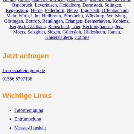
Osnabrück
,
Leverkusen
,
Heidelberg
,
Darmstadt
,
Solingen
,
Regensburg
,
Herne
,
Paderborn
,
Neuss
,
Ingolstadt
,
Offenbach am
Main
,
Fürth
,
Ulm
,
Heilbronn
,
Pforzheim
,
Würzburg
,
Wolfsburg
,
Göttingen
,
Bottrop
,
Reutlingen
,
Erlangen
,
Bremerhaven
,
Koblenz
,
Bergisch Gladbach
,
Remscheid
,
Trier
,
Recklinghausen
,
Jena
,
Moers
,
Salzgitter
,
Siegen
,
Gütersloh
,
Hildesheim
,
Hanau
,
Kaiserslautern
,
Cottbus
Jetzt anfragen
1a-spezialreinigung.de
01556 5797138
Wichtige Links
Tatortreinigung
Entrümpelung
Messie-Haushalt