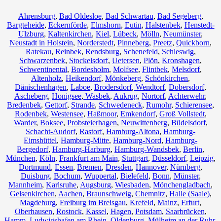
Ahrensburg
,
Bad Oldesloe
,
Bad Schwartau
,
Bad Segeberg
,
Bargteheide
,
Eckernförde
,
Elmshorn
,
Eutin
,
Halstenbek
,
Henstedt-
Ulzburg
,
Kaltenkirchen
,
Kiel
,
Lübeck
,
Mölln
,
Neumünster
,
Neustadt in Holstein
,
Norderstedt
,
Pinneberg
,
Preetz
,
Quickborn
,
Ratekau
,
Reinbek
,
Rendsburg
,
Schenefeld
,
Schleswig
,
Schwarzenbek
,
Stockelsdorf
,
Uetersen
,
Plön
,
Kronshagen
,
Schwentinental
,
Bordesholm
,
Molfsee
,
Flintbek
,
Melsdorf
,
Altenholz
,
Heikendorf
,
Mönkeberg
,
Schönkirchen
,
Dänischenhagen
,
Laboe
,
Brodersdorf
,
Wendtorf
,
Dobersdorf
,
Ascheberg
,
Honigsee
,
Wasbek
,
Aukrug
,
Nortorf
,
Achterwehr
,
Bredenbek
,
Gettorf
,
Strande
,
Schwedeneck
,
Rumohr
,
Schierensee
,
Rodenbek
,
Westensee
,
Haßmoor
,
Emkendorf
,
Groß Vollstedt
,
Warder
,
Boksee
,
Probsteierhagen
,
Neuwittenberg
,
Büdelsdorf
,
Schacht-Audorf
,
Rastorf
,
Hamburg-Altona
,
Hamburg-
Eimsbüttel
,
Hamburg-Mitte
,
Hamburg-Nord
,
Hamburg-
Bergedorf
,
Hamburg-Harburg
,
Hamburg-Wandsbek
,
Berlin
,
München
,
Köln
,
Frankfurt am Main
,
Stuttgart
,
Düsseldorf
,
Leipzig
,
Dortmund
,
Essen
,
Bremen
,
Dresden
,
Hannover
,
Nürnberg
,
Duisburg
,
Bochum
,
Wuppertal
,
Bielefeld
,
Bonn
,
Münster
,
Mannheim
,
Karlsruhe
,
Augsburg
,
Wiesbaden
,
Mönchengladbach
,
Gelsenkirchen
,
Aachen
,
Braunschweig
,
Chemnitz⁠
,
Halle (Saale)
,
Magdeburg
,
Freiburg im Breisgau
,
Krefeld
,
Mainz
,
Erfurt
,
Oberhausen
,
Rostock
,
Kassel
,
Hagen
,
Potsdam
,
Saarbrücken
,
Hamm
,
Ludwigshafen am Rhein
,
Oldenburg
,
Mülheim an der Ruhr
,