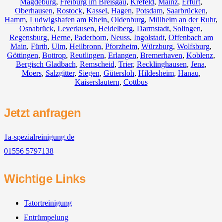
Magdeburg
,
Freiburg im Breisgau
,
Krefeld
,
Mainz
,
Erfurt
,
Oberhausen
,
Rostock
,
Kassel
,
Hagen
,
Potsdam
,
Saarbrücken
,
Hamm
,
Ludwigshafen am Rhein
,
Oldenburg
,
Mülheim an der Ruhr
,
Osnabrück
,
Leverkusen
,
Heidelberg
,
Darmstadt
,
Solingen
,
Regensburg
,
Herne
,
Paderborn
,
Neuss
,
Ingolstadt
,
Offenbach am
Main
,
Fürth
,
Ulm
,
Heilbronn
,
Pforzheim
,
Würzburg
,
Wolfsburg
,
Göttingen
,
Bottrop
,
Reutlingen
,
Erlangen
,
Bremerhaven
,
Koblenz
,
Bergisch Gladbach
,
Remscheid
,
Trier
,
Recklinghausen
,
Jena
,
Moers
,
Salzgitter
,
Siegen
,
Gütersloh
,
Hildesheim
,
Hanau
,
Kaiserslautern
,
Cottbus
Jetzt anfragen
1a-spezialreinigung.de
01556 5797138
Wichtige Links
Tatortreinigung
Entrümpelung