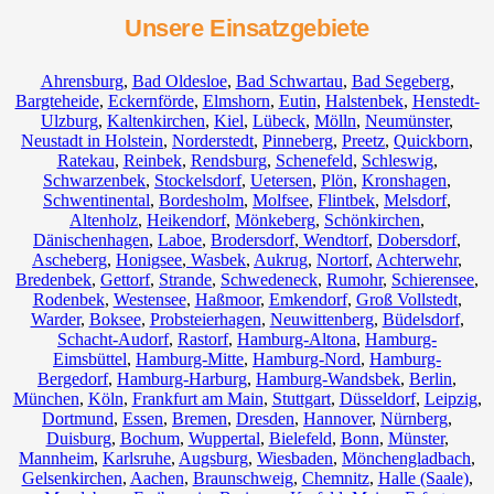
Unsere Einsatzgebiete
Ahrensburg
,
Bad Oldesloe
,
Bad Schwartau
,
Bad Segeberg
,
Bargteheide
,
Eckernförde
,
Elmshorn
,
Eutin
,
Halstenbek
,
Henstedt-
Ulzburg
,
Kaltenkirchen
,
Kiel
,
Lübeck
,
Mölln
,
Neumünster
,
Neustadt in Holstein
,
Norderstedt
,
Pinneberg
,
Preetz
,
Quickborn
,
Ratekau
,
Reinbek
,
Rendsburg
,
Schenefeld
,
Schleswig
,
Schwarzenbek
,
Stockelsdorf
,
Uetersen
,
Plön
,
Kronshagen
,
Schwentinental
,
Bordesholm
,
Molfsee
,
Flintbek
,
Melsdorf
,
Altenholz
,
Heikendorf
,
Mönkeberg
,
Schönkirchen
,
Dänischenhagen
,
Laboe
,
Brodersdorf
,
Wendtorf
,
Dobersdorf
,
Ascheberg
,
Honigsee
,
Wasbek
,
Aukrug
,
Nortorf
,
Achterwehr
,
Bredenbek
,
Gettorf
,
Strande
,
Schwedeneck
,
Rumohr
,
Schierensee
,
Rodenbek
,
Westensee
,
Haßmoor
,
Emkendorf
,
Groß Vollstedt
,
Warder
,
Boksee
,
Probsteierhagen
,
Neuwittenberg
,
Büdelsdorf
,
Schacht-Audorf
,
Rastorf
,
Hamburg-Altona
,
Hamburg-
Eimsbüttel
,
Hamburg-Mitte
,
Hamburg-Nord
,
Hamburg-
Bergedorf
,
Hamburg-Harburg
,
Hamburg-Wandsbek
,
Berlin
,
München
,
Köln
,
Frankfurt am Main
,
Stuttgart
,
Düsseldorf
,
Leipzig
,
Dortmund
,
Essen
,
Bremen
,
Dresden
,
Hannover
,
Nürnberg
,
Duisburg
,
Bochum
,
Wuppertal
,
Bielefeld
,
Bonn
,
Münster
,
Mannheim
,
Karlsruhe
,
Augsburg
,
Wiesbaden
,
Mönchengladbach
,
Gelsenkirchen
,
Aachen
,
Braunschweig
,
Chemnitz⁠
,
Halle (Saale)
,