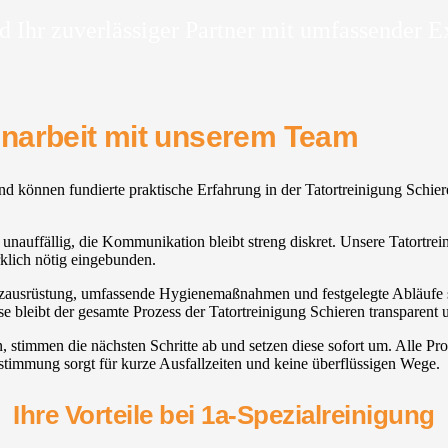
d Ihr zuverlässiger Partner mit umfassender E
enarbeit mit unserem Team
 und können fundierte praktische Erfahrung in der Tatortreinigung Schi
nauffällig, die Kommunikation bleibt streng diskret. Unsere Tatortrei
lich nötig eingebunden.
tzausrüstung, umfassende Hygienemaßnahmen und festgelegte Abläufe sich
 bleibt der gesamte Prozess der Tatortreinigung Schieren transparent 
n, stimmen die nächsten Schritte ab und setzen diese sofort um. Alle P
stimmung sorgt für kurze Ausfallzeiten und keine überflüssigen Wege.
Ihre Vorteile bei 1a-Spezialreinigung