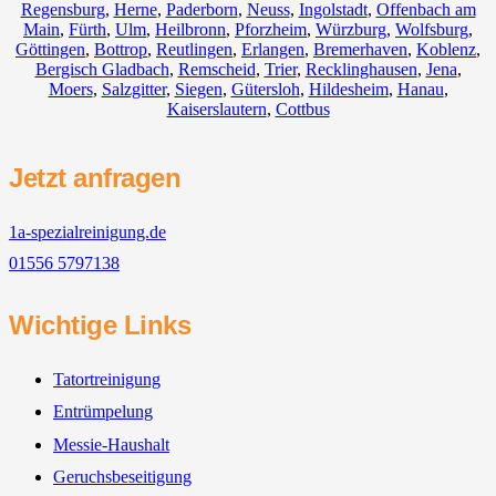
Regensburg
,
Herne
,
Paderborn
,
Neuss
,
Ingolstadt
,
Offenbach am
Main
,
Fürth
,
Ulm
,
Heilbronn
,
Pforzheim
,
Würzburg
,
Wolfsburg
,
Göttingen
,
Bottrop
,
Reutlingen
,
Erlangen
,
Bremerhaven
,
Koblenz
,
Bergisch Gladbach
,
Remscheid
,
Trier
,
Recklinghausen
,
Jena
,
Moers
,
Salzgitter
,
Siegen
,
Gütersloh
,
Hildesheim
,
Hanau
,
Kaiserslautern
,
Cottbus
Jetzt anfragen
1a-spezialreinigung.de
01556 5797138
Wichtige Links
Tatortreinigung
Entrümpelung
Messie-Haushalt
Geruchsbeseitigung