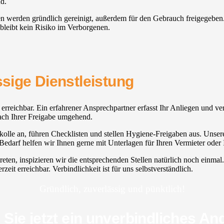
nd.
alien werden gründlich gereinigt, außerdem für den Gebrauch freigege
 bleibt kein Risiko im Verborgenen.
ssige Dienstleistung
7 erreichbar. Ein erfahrener Ansprechpartner erfasst Ihr Anliegen und v
 nach Ihrer Freigabe umgehend.
olle an, führen Checklisten und stellen Hygiene-Freigaben aus. Unsere 
edarf helfen wir Ihnen gerne mit Unterlagen für Ihren Vermieter oder 
treten, inspizieren wir die entsprechenden Stellen natürlich noch einm
eit erreichbar. Verbindlichkeit ist für uns selbstverständlich.
Gründlich, zuverlässig und pünktlich!
 Sie jetzt ein unverbindliches An