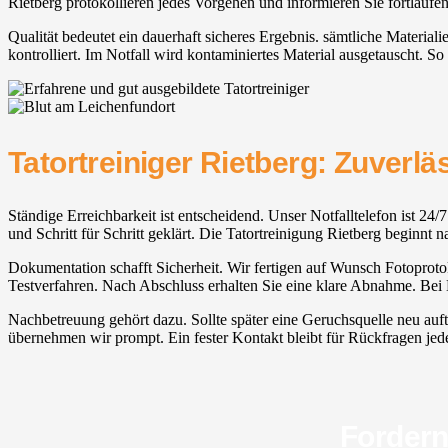
Rietberg protokollieren jedes Vorgehen und informieren Sie fortlaufe
Qualität bedeutet ein dauerhaft sicheres Ergebnis. sämtliche Materi
kontrolliert. Im Notfall wird kontaminiertes Material ausgetauscht. So
Tatortreiniger Rietberg: Zuverlä
Ständige Erreichbarkeit ist entscheidend. Unser Notfalltelefon ist 24/
und Schritt für Schritt geklärt. Die Tatortreinigung Rietberg beginnt
Dokumentation schafft Sicherheit. Wir fertigen auf Wunsch Fotoprotok
Testverfahren. Nach Abschluss erhalten Sie eine klare Abnahme. Bei B
Nachbetreuung gehört dazu. Sollte später eine Geruchsquelle neu auf
übernehmen wir prompt. Ein fester Kontakt bleibt für Rückfragen jederz
Fordern