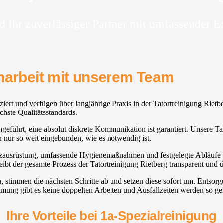
d Ihr zuverlässiger Partner mit umfassender E
enarbeit mit unserem Team
ziert und verfügen über langjährige Praxis in der Tatortreinigung Rietb
chste Qualitätsstandards.
chgeführt, eine absolut diskrete Kommunikation ist garantiert. Unsere Tat
ur so weit eingebunden, wie es notwendig ist.
hutzausrüstung, umfassende Hygienemaßnahmen und festgelegte Abläufe s
ibt der gesamte Prozess der Tatortreinigung Rietberg transparent und ü
n, stimmen die nächsten Schritte ab und setzen diese sofort um. Ents
mmung gibt es keine doppelten Arbeiten und Ausfallzeiten werden so ge
Ihre Vorteile bei 1a-Spezialreinigung