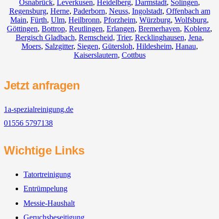
Osnabrück
,
Leverkusen
,
Heidelberg
,
Darmstadt
,
Solingen
,
Regensburg
,
Herne
,
Paderborn
,
Neuss
,
Ingolstadt
,
Offenbach am
Main
,
Fürth
,
Ulm
,
Heilbronn
,
Pforzheim
,
Würzburg
,
Wolfsburg
,
Göttingen
,
Bottrop
,
Reutlingen
,
Erlangen
,
Bremerhaven
,
Koblenz
,
Bergisch Gladbach
,
Remscheid
,
Trier
,
Recklinghausen
,
Jena
,
Moers
,
Salzgitter
,
Siegen
,
Gütersloh
,
Hildesheim
,
Hanau
,
Kaiserslautern
,
Cottbus
Jetzt anfragen
1a-spezialreinigung.de
01556 5797138
Wichtige Links
Tatortreinigung
Entrümpelung
Messie-Haushalt
Geruchsbeseitigung