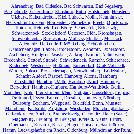
Ahrensburg
,
Bad Oldesloe
,
Bad Schwartau
,
Bad Segeberg
,
Bargteheide
,
Eckernförde
,
Elmshorn
,
Eutin
,
Halstenbek
,
Henstedt-
Ulzburg
,
Kaltenkirchen
,
Kiel
,
Lübeck
,
Mölln
,
Neumünster
,
Neustadt in Holstein
,
Norderstedt
,
Pinneberg
,
Preetz
,
Quickborn
,
Ratekau
,
Reinbek
,
Rendsburg
,
Schenefeld
,
Schleswig
,
Schwarzenbek
,
Stockelsdorf
,
Uetersen
,
Plön
,
Kronshagen
,
Schwentinental
,
Bordesholm
,
Molfsee
,
Flintbek
,
Melsdorf
,
Altenholz
,
Heikendorf
,
Mönkeberg
,
Schönkirchen
,
Dänischenhagen
,
Laboe
,
Brodersdorf
,
Wendtorf
,
Dobersdorf
,
Ascheberg
,
Honigsee
,
Wasbek
,
Aukrug
,
Nortorf
,
Achterwehr
,
Bredenbek
,
Gettorf
,
Strande
,
Schwedeneck
,
Rumohr
,
Schierensee
,
Rodenbek
,
Westensee
,
Haßmoor
,
Emkendorf
,
Groß Vollstedt
,
Warder
,
Boksee
,
Probsteierhagen
,
Neuwittenberg
,
Büdelsdorf
,
Schacht-Audorf
,
Rastorf
,
Hamburg-Altona
,
Hamburg-
Eimsbüttel
,
Hamburg-Mitte
,
Hamburg-Nord
,
Hamburg-
Bergedorf
,
Hamburg-Harburg
,
Hamburg-Wandsbek
,
Berlin
,
München
,
Köln
,
Frankfurt am Main
,
Stuttgart
,
Düsseldorf
,
Leipzig
,
Dortmund
,
Essen
,
Bremen
,
Dresden
,
Hannover
,
Nürnberg
,
Duisburg
,
Bochum
,
Wuppertal
,
Bielefeld
,
Bonn
,
Münster
,
Mannheim
,
Karlsruhe
,
Augsburg
,
Wiesbaden
,
Mönchengladbach
,
Gelsenkirchen
,
Aachen
,
Braunschweig
,
Chemnitz⁠
,
Halle (Saale)
,
Magdeburg
,
Freiburg im Breisgau
,
Krefeld
,
Mainz
,
Erfurt
,
Oberhausen
,
Rostock
,
Kassel
,
Hagen
,
Potsdam
,
Saarbrücken
,
Hamm
,
Ludwigshafen am Rhein
,
Oldenburg
,
Mülheim an der Ruhr
,