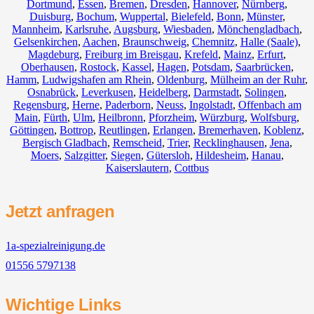
Dortmund
,
Essen
,
Bremen
,
Dresden
,
Hannover
,
Nürnberg
,
Duisburg
,
Bochum
,
Wuppertal
,
Bielefeld
,
Bonn
,
Münster
,
Mannheim
,
Karlsruhe
,
Augsburg
,
Wiesbaden
,
Mönchengladbach
,
Gelsenkirchen
,
Aachen
,
Braunschweig
,
Chemnitz⁠
,
Halle (Saale)
,
Magdeburg
,
Freiburg im Breisgau
,
Krefeld
,
Mainz
,
Erfurt
,
Oberhausen
,
Rostock
,
Kassel
,
Hagen
,
Potsdam
,
Saarbrücken
,
Hamm
,
Ludwigshafen am Rhein
,
Oldenburg
,
Mülheim an der Ruhr
,
Osnabrück
,
Leverkusen
,
Heidelberg
,
Darmstadt
,
Solingen
,
Regensburg
,
Herne
,
Paderborn
,
Neuss
,
Ingolstadt
,
Offenbach am
Main
,
Fürth
,
Ulm
,
Heilbronn
,
Pforzheim
,
Würzburg
,
Wolfsburg
,
Göttingen
,
Bottrop
,
Reutlingen
,
Erlangen
,
Bremerhaven
,
Koblenz
,
Bergisch Gladbach
,
Remscheid
,
Trier
,
Recklinghausen
,
Jena
,
Moers
,
Salzgitter
,
Siegen
,
Gütersloh
,
Hildesheim
,
Hanau
,
Kaiserslautern
,
Cottbus
Jetzt anfragen
1a-spezialreinigung.de
01556 5797138
Wichtige Links