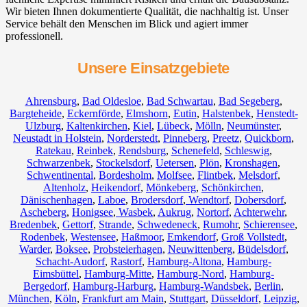
Wir bieten Ihnen dokumentierte Qualität, die nachhaltig ist. Unser
Service behält den Menschen im Blick und agiert immer
professionell.
Unsere Einsatzgebiete
Ahrensburg
,
Bad Oldesloe
,
Bad Schwartau
,
Bad Segeberg
,
Bargteheide
,
Eckernförde
,
Elmshorn
,
Eutin
,
Halstenbek
,
Henstedt-
Ulzburg
,
Kaltenkirchen
,
Kiel
,
Lübeck
,
Mölln
,
Neumünster
,
Neustadt in Holstein
,
Norderstedt
,
Pinneberg
,
Preetz
,
Quickborn
,
Ratekau
,
Reinbek
,
Rendsburg
,
Schenefeld
,
Schleswig
,
Schwarzenbek
,
Stockelsdorf
,
Uetersen
,
Plön
,
Kronshagen
,
Schwentinental
,
Bordesholm
,
Molfsee
,
Flintbek
,
Melsdorf
,
Altenholz
,
Heikendorf
,
Mönkeberg
,
Schönkirchen
,
Dänischenhagen
,
Laboe
,
Brodersdorf
,
Wendtorf
,
Dobersdorf
,
Ascheberg
,
Honigsee
,
Wasbek
,
Aukrug
,
Nortorf
,
Achterwehr
,
Bredenbek
,
Gettorf
,
Strande
,
Schwedeneck
,
Rumohr
,
Schierensee
,
Rodenbek
,
Westensee
,
Haßmoor
,
Emkendorf
,
Groß Vollstedt
,
Warder
,
Boksee
,
Probsteierhagen
,
Neuwittenberg
,
Büdelsdorf
,
Schacht-Audorf
,
Rastorf
,
Hamburg-Altona
,
Hamburg-
Eimsbüttel
,
Hamburg-Mitte
,
Hamburg-Nord
,
Hamburg-
Bergedorf
,
Hamburg-Harburg
,
Hamburg-Wandsbek
,
Berlin
,
München
,
Köln
,
Frankfurt am Main
,
Stuttgart
,
Düsseldorf
,
Leipzig
,