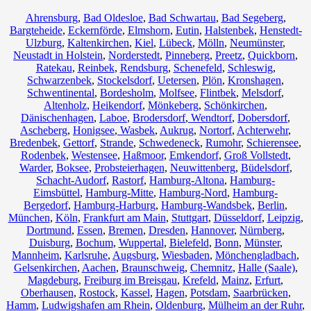
Ahrensburg
,
Bad Oldesloe
,
Bad Schwartau
,
Bad Segeberg
,
Bargteheide
,
Eckernförde
,
Elmshorn
,
Eutin
,
Halstenbek
,
Henstedt-
Ulzburg
,
Kaltenkirchen
,
Kiel
,
Lübeck
,
Mölln
,
Neumünster
,
Neustadt in Holstein
,
Norderstedt
,
Pinneberg
,
Preetz
,
Quickborn
,
Ratekau
,
Reinbek
,
Rendsburg
,
Schenefeld
,
Schleswig
,
Schwarzenbek
,
Stockelsdorf
,
Uetersen
,
Plön
,
Kronshagen
,
Schwentinental
,
Bordesholm
,
Molfsee
,
Flintbek
,
Melsdorf
,
Altenholz
,
Heikendorf
,
Mönkeberg
,
Schönkirchen
,
Dänischenhagen
,
Laboe
,
Brodersdorf
,
Wendtorf
,
Dobersdorf
,
Ascheberg
,
Honigsee
,
Wasbek
,
Aukrug
,
Nortorf
,
Achterwehr
,
Bredenbek
,
Gettorf
,
Strande
,
Schwedeneck
,
Rumohr
,
Schierensee
,
Rodenbek
,
Westensee
,
Haßmoor
,
Emkendorf
,
Groß Vollstedt
,
Warder
,
Boksee
,
Probsteierhagen
,
Neuwittenberg
,
Büdelsdorf
,
Schacht-Audorf
,
Rastorf
,
Hamburg-Altona
,
Hamburg-
Eimsbüttel
,
Hamburg-Mitte
,
Hamburg-Nord
,
Hamburg-
Bergedorf
,
Hamburg-Harburg
,
Hamburg-Wandsbek
,
Berlin
,
München
,
Köln
,
Frankfurt am Main
,
Stuttgart
,
Düsseldorf
,
Leipzig
,
Dortmund
,
Essen
,
Bremen
,
Dresden
,
Hannover
,
Nürnberg
,
Duisburg
,
Bochum
,
Wuppertal
,
Bielefeld
,
Bonn
,
Münster
,
Mannheim
,
Karlsruhe
,
Augsburg
,
Wiesbaden
,
Mönchengladbach
,
Gelsenkirchen
,
Aachen
,
Braunschweig
,
Chemnitz⁠
,
Halle (Saale)
,
Magdeburg
,
Freiburg im Breisgau
,
Krefeld
,
Mainz
,
Erfurt
,
Oberhausen
,
Rostock
,
Kassel
,
Hagen
,
Potsdam
,
Saarbrücken
,
Hamm
,
Ludwigshafen am Rhein
,
Oldenburg
,
Mülheim an der Ruhr
,