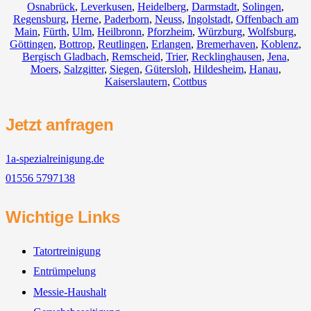
Osnabrück
,
Leverkusen
,
Heidelberg
,
Darmstadt
,
Solingen
,
Regensburg
,
Herne
,
Paderborn
,
Neuss
,
Ingolstadt
,
Offenbach am
Main
,
Fürth
,
Ulm
,
Heilbronn
,
Pforzheim
,
Würzburg
,
Wolfsburg
,
Göttingen
,
Bottrop
,
Reutlingen
,
Erlangen
,
Bremerhaven
,
Koblenz
,
Bergisch Gladbach
,
Remscheid
,
Trier
,
Recklinghausen
,
Jena
,
Moers
,
Salzgitter
,
Siegen
,
Gütersloh
,
Hildesheim
,
Hanau
,
Kaiserslautern
,
Cottbus
Jetzt anfragen
1a-spezialreinigung.de
01556 5797138
Wichtige Links
Tatortreinigung
Entrümpelung
Messie-Haushalt