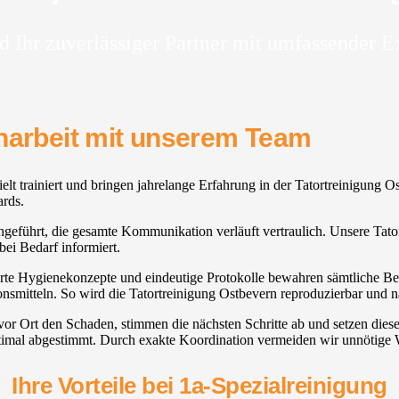
d Ihr zuverlässiger Partner mit umfassender E
enarbeit mit unserem Team
ielt trainiert und bringen jahrelange Erfahrung in der Tatortreinigung
ards.
chgeführt, die gesamte Kommunikation verläuft vertraulich. Unsere Tatort
ei Bedarf informiert.
erte Hygienekonzepte und eindeutige Protokolle bewahren sämtliche Bete
onsmitteln. So wird die Tatortreinigung Ostbevern reproduzierbar und n
or Ort den Schaden, stimmen die nächsten Schritte ab und setzen diese
timal abgestimmt. Durch exakte Koordination vermeiden wir unnötige 
Ihre Vorteile bei 1a-Spezialreinigung