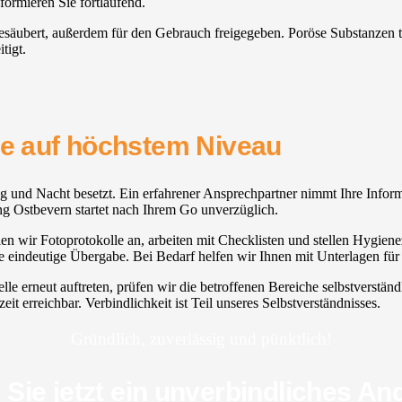
formieren Sie fortlaufend.
 gesäubert, außerdem für den Gebrauch freigegeben. Poröse Substanzen 
tigt.
ice auf höchstem Niveau
Tag und Nacht besetzt. Ein erfahrener Ansprechpartner nimmt Ihre Infor
ung Ostbevern startet nach Ihrem Go unverzüglich.
 wir Fotoprotokolle an, arbeiten mit Checklisten und stellen Hygienezer
 eindeutige Übergabe. Bei Bedarf helfen wir Ihnen mit Unterlagen für
uelle erneut auftreten, prüfen wir die betroffenen Bereiche selbstver
eit erreichbar. Verbindlichkeit ist Teil unseres Selbstverständnisses.
Gründlich, zuverlässig und pünktlich!
 Sie jetzt ein unverbindliches An