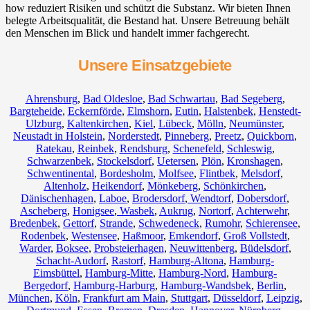
how reduziert Risiken und schützt die Substanz. Wir bieten Ihnen
belegte Arbeitsqualität, die Bestand hat. Unsere Betreuung behält
den Menschen im Blick und handelt immer fachgerecht.
Unsere Einsatzgebiete
Ahrensburg
,
Bad Oldesloe
,
Bad Schwartau
,
Bad Segeberg
,
Bargteheide
,
Eckernförde
,
Elmshorn
,
Eutin
,
Halstenbek
,
Henstedt-
Ulzburg
,
Kaltenkirchen
,
Kiel
,
Lübeck
,
Mölln
,
Neumünster
,
Neustadt in Holstein
,
Norderstedt
,
Pinneberg
,
Preetz
,
Quickborn
,
Ratekau
,
Reinbek
,
Rendsburg
,
Schenefeld
,
Schleswig
,
Schwarzenbek
,
Stockelsdorf
,
Uetersen
,
Plön
,
Kronshagen
,
Schwentinental
,
Bordesholm
,
Molfsee
,
Flintbek
,
Melsdorf
,
Altenholz
,
Heikendorf
,
Mönkeberg
,
Schönkirchen
,
Dänischenhagen
,
Laboe
,
Brodersdorf
,
Wendtorf
,
Dobersdorf
,
Ascheberg
,
Honigsee
,
Wasbek
,
Aukrug
,
Nortorf
,
Achterwehr
,
Bredenbek
,
Gettorf
,
Strande
,
Schwedeneck
,
Rumohr
,
Schierensee
,
Rodenbek
,
Westensee
,
Haßmoor
,
Emkendorf
,
Groß Vollstedt
,
Warder
,
Boksee
,
Probsteierhagen
,
Neuwittenberg
,
Büdelsdorf
,
Schacht-Audorf
,
Rastorf
,
Hamburg-Altona
,
Hamburg-
Eimsbüttel
,
Hamburg-Mitte
,
Hamburg-Nord
,
Hamburg-
Bergedorf
,
Hamburg-Harburg
,
Hamburg-Wandsbek
,
Berlin
,
München
,
Köln
,
Frankfurt am Main
,
Stuttgart
,
Düsseldorf
,
Leipzig
,