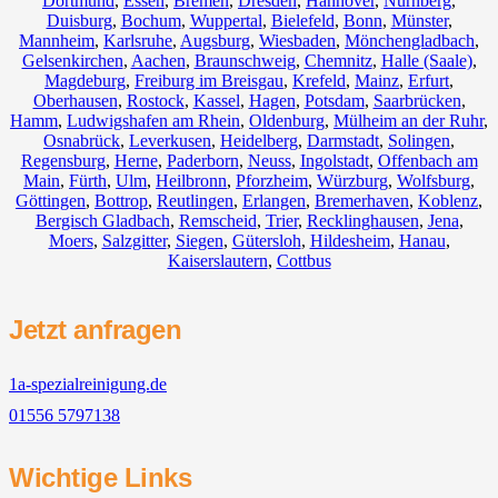
Dortmund
,
Essen
,
Bremen
,
Dresden
,
Hannover
,
Nürnberg
,
Duisburg
,
Bochum
,
Wuppertal
,
Bielefeld
,
Bonn
,
Münster
,
Mannheim
,
Karlsruhe
,
Augsburg
,
Wiesbaden
,
Mönchengladbach
,
Gelsenkirchen
,
Aachen
,
Braunschweig
,
Chemnitz⁠
,
Halle (Saale)
,
Magdeburg
,
Freiburg im Breisgau
,
Krefeld
,
Mainz
,
Erfurt
,
Oberhausen
,
Rostock
,
Kassel
,
Hagen
,
Potsdam
,
Saarbrücken
,
Hamm
,
Ludwigshafen am Rhein
,
Oldenburg
,
Mülheim an der Ruhr
,
Osnabrück
,
Leverkusen
,
Heidelberg
,
Darmstadt
,
Solingen
,
Regensburg
,
Herne
,
Paderborn
,
Neuss
,
Ingolstadt
,
Offenbach am
Main
,
Fürth
,
Ulm
,
Heilbronn
,
Pforzheim
,
Würzburg
,
Wolfsburg
,
Göttingen
,
Bottrop
,
Reutlingen
,
Erlangen
,
Bremerhaven
,
Koblenz
,
Bergisch Gladbach
,
Remscheid
,
Trier
,
Recklinghausen
,
Jena
,
Moers
,
Salzgitter
,
Siegen
,
Gütersloh
,
Hildesheim
,
Hanau
,
Kaiserslautern
,
Cottbus
Jetzt anfragen
1a-spezialreinigung.de
01556 5797138
Wichtige Links